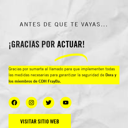
ANTES DE QUE TE VAYAS...
¡GRACIAS POR
ACTUAR!
Gracias por sumarte al llamado para que implementen todas
las medidas necesarias para garantizar la seguridad de
Dora y
los miembros de CDH FrayBa.
VISITAR SITIO WEB