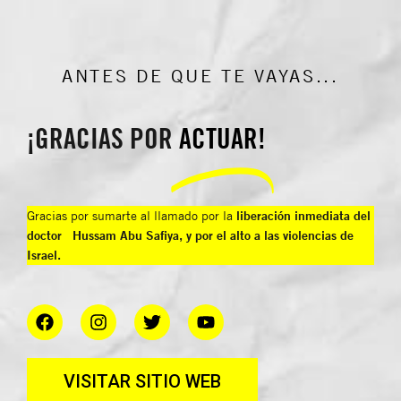
ANTES DE QUE TE VAYAS...
¡GRACIAS POR
ACTUAR!
Gracias por sumarte al llamado por la
liberación inmediata del
doctor Hussam Abu Safiya, y por el alto a las violencias de
Israel.
VISITAR SITIO WEB