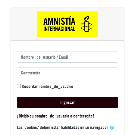
Saltar a contenido principal
Saltar a crear una nueva cuenta
Nombre_de_usuario / Email
Contraseña
Recordar nombre_de_usuario
Ingresar
¿Olvidó su nombre_de_usuario o contraseña?
Las 'Cookies' deben estar habilitadas en su navegador