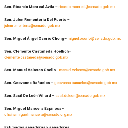
Sen. Ricardo Monreal Ávila
–
ricardo.monreal@senado.gob.mx
Sen. Julen Rementería Del Puerto
–
julenrementeria@senado.gob.mx
Sen. Miguel Ángel Osorio Chong
–
miguel.osorio@senado.gob.mx
Sen. Clemente Castañeda Hoeflich
–
clemente.castaneda@senado.gob.mx
Sen. Manuel Velasco Coello
–manuel.velasco@senado.gob.mx
Sen. Geovanna Bañuelos
–
geovanna.banuelos@senado.gob.mx
Sen. Sasil De León Villard
–
sasil.deleon@senado.gob.mx
Sen. Miguel Mancera Espinosa
–
oficina.miguel.mancera@senado.org.mx
Estimadas senadoras y senadores
: