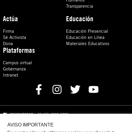
Transparencia
Actúa
Educación
Firma
Educación Presencial
Sé Activista
Educación en Línea
Dona
Materiales Educativos
Plataformas
Campus virtual
Gobernanza
Intranet
CONMUTADOR
: +52 (55) 8880 5730
AVISO IMPORTANTE
Domicilio: Calle Hércules 13,
Colonia Crédito Constructor,