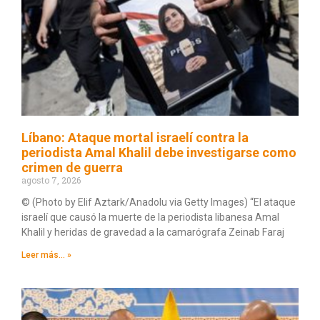
Líbano: Ataque mortal israelí contra la
periodista Amal Khalil debe investigarse como
crimen de guerra
agosto 7, 2026
© (Photo by Elif Aztark/Anadolu via Getty Images) “El ataque
israelí que causó la muerte de la periodista libanesa Amal
Khalil y heridas de gravedad a la camarógrafa Zeinab Faraj
Leer más... »