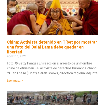
China: Activista detenido en Tíbet por mostrar
una foto del Dalái Lama debe quedar en
libertad
agosto 5, 2026
Foto: © Getty Images En reacción al arresto de un hombre
chino de etnia han –el activista de derechos humanos Zhang
Yi– en Lhasa (Tíbet), Sarah Brooks, directora regional adjunta
Leer más... »