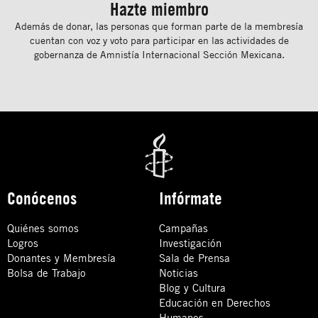
Hazte miembro
Además de donar, las personas que forman parte de la membresía
cuentan con voz y voto para participar en las actividades de
gobernanza de Amnistía Internacional Sección Mexicana.
Conócenos
Infórmate
Quiénes somos
Campañas
Logros
Investigación
Donantes y Membresía
Sala de Prensa
Bolsa de Trabajo
Noticias
Blog y Cultura
Educación en Derechos
Humanos