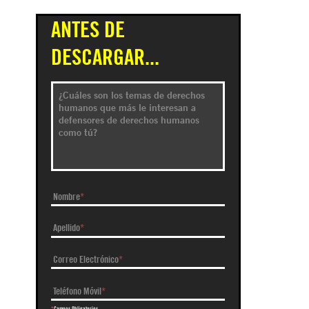
ANTES DE
DESCARGAR...
Nombre
*
Apellido
*
Correo Electrónico
*
Teléfono Móvil
*
*
Campos Obligatorios