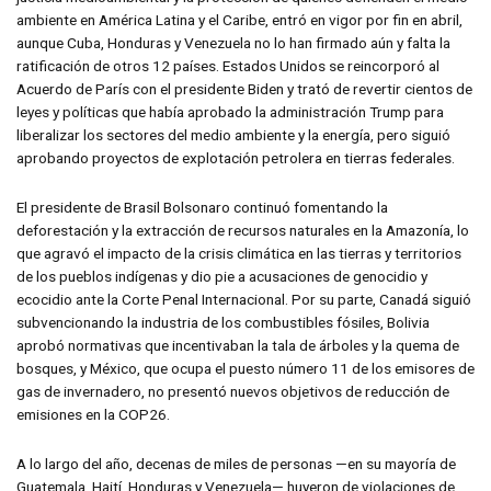
ambiente en América Latina y el Caribe, entró en vigor por fin en abril,
aunque Cuba, Honduras y Venezuela no lo han firmado aún y falta la
ratificación de otros 12 países. Estados Unidos se reincorporó al
Acuerdo de París con el presidente Biden y trató de revertir cientos de
leyes y políticas que había aprobado la administración Trump para
liberalizar los sectores del medio ambiente y la energía, pero siguió
aprobando proyectos de explotación petrolera en tierras federales.
El presidente de Brasil Bolsonaro continuó fomentando la
deforestación y la extracción de recursos naturales en la Amazonía, lo
que agravó el impacto de la crisis climática en las tierras y territorios
de los pueblos indígenas y dio pie a acusaciones de genocidio y
ecocidio ante la Corte Penal Internacional. Por su parte, Canadá siguió
subvencionando la industria de los combustibles fósiles, Bolivia
aprobó normativas que incentivaban la tala de árboles y la quema de
bosques, y México, que ocupa el puesto número 11 de los emisores de
gas de invernadero, no presentó nuevos objetivos de reducción de
emisiones en la COP26.
A lo largo del año, decenas de miles de personas —en su mayoría de
Guatemala, Haití, Honduras y Venezuela— huyeron de violaciones de