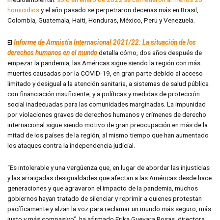
homicidios
y el año pasado se perpetraron decenas más en Brasil,
Colombia, Guatemala, Haití, Honduras, México, Perú y Venezuela.
El
Informe de Amnistía Internacional 2021/22: La situación de los
derechos humanos en el mundo
detalla cómo, dos años después de
empezar la pandemia, las Américas sigue siendo la región con más
muertes causadas por la COVID-19, en gran parte debido al acceso
limitado y desigual a la atención sanitaria, a sistemas de salud pública
con financiación insuficiente, y a políticas y medidas de protección
social inadecuadas para las comunidades marginadas. La impunidad
por violaciones graves de derechos humanos y crímenes de derecho
internacional sigue siendo motivo de gran preocupación en más de la
mitad de los países de la región, al mismo tiempo que han aumentado
los ataques contra la independencia judicial.
“Es intolerable y una vergüenza que, en lugar de abordar las injusticias
y las arraigadas desigualdades que afectan a las Américas desde hace
generaciones y que agravaron el impacto de la pandemia, muchos
gobiernos hayan tratado de silenciar y reprimir a quienes protestan
pacíficamente y alzan la voz para reclamar un mundo más seguro, más
justo y más compasivo”, ha afirmado Erika Guevara Rosas, directora