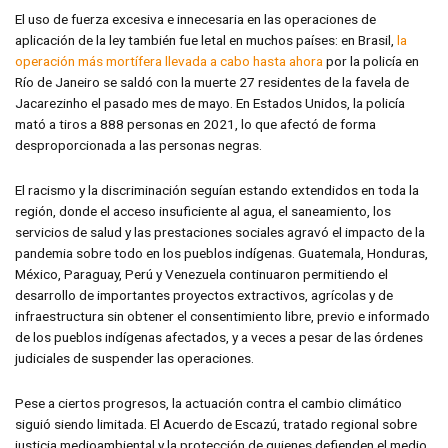
El uso de fuerza excesiva e innecesaria en las operaciones de
aplicación de la ley también fue letal en muchos países: en Brasil,
la
operación más mortífera llevada a cabo hasta ahora
por la policía en
Río de Janeiro se saldó con la muerte 27 residentes de la favela de
Jacarezinho el pasado mes de mayo. En Estados Unidos, la policía
mató a tiros a 888 personas en 2021, lo que afectó de forma
desproporcionada a las personas negras.
El racismo y la discriminación seguían estando extendidos en toda la
región, donde el acceso insuficiente al agua, el saneamiento, los
servicios de salud y las prestaciones sociales agravó el impacto de la
pandemia sobre todo en los pueblos indígenas. Guatemala, Honduras,
México, Paraguay, Perú y Venezuela continuaron permitiendo el
desarrollo de importantes proyectos extractivos, agrícolas y de
infraestructura sin obtener el consentimiento libre, previo e informado
de los pueblos indígenas afectados, y a veces a pesar de las órdenes
judiciales de suspender las operaciones.
Pese a ciertos progresos, la actuación contra el cambio climático
siguió siendo limitada. El Acuerdo de Escazú, tratado regional sobre
justicia medioambiental y la protección de quienes defienden el medio