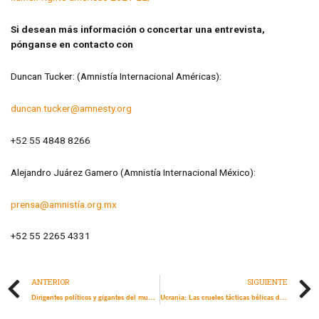
Si desean más información o concertar una entrevista,
pónganse en contacto con
Duncan Tucker: (Amnistía Internacional Américas):
duncan.tucker@amnesty.org
+52 55 4848 8266
Alejandro Juárez Gamero (Amnistía Internacional México):
prensa@amnistía.org.mx
+52 55 2265 4331
ANTERIOR
SIGUIENTE
Dirigentes políticos y gigantes del mundo empresarial anteponen los beneficios y el poder a las personas, traicionando sus promesas de una recuperación justa de la pandemia
Ucrania: Las crueles tácticas bélicas de asedio utilizadas por Rusia provocan homicidios ilegítimos de civiles. Nuevos testimonios e investigación