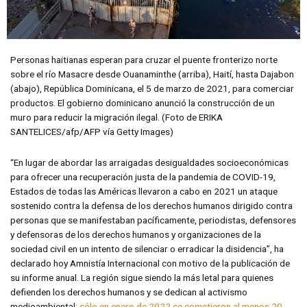
Personas haitianas esperan para cruzar el puente fronterizo norte
sobre el río Masacre desde Ouanaminthe (arriba), Haití, hasta Dajabon
(abajo), República Dominicana, el 5 de marzo de 2021, para comerciar
productos. El gobierno dominicano anunció la construcción de un
muro para reducir la migración ilegal. (Foto de ERIKA
SANTELICES/afp/AFP vía Getty Images)
“En lugar de abordar las arraigadas desigualdades socioeconómicas
para ofrecer una recuperación justa de la pandemia de COVID-19,
Estados de todas las Américas llevaron a cabo en 2021 un ataque
sostenido contra la defensa de los derechos humanos dirigido contra
personas que se manifestaban pacíficamente, periodistas, defensores
y defensoras de los derechos humanos y organizaciones de la
sociedad civil en un intento de silenciar o erradicar la disidencia”, ha
declarado hoy Amnistía Internacional con motivo de la publicación de
su informe anual. La región sigue siendo la más letal para quienes
defienden los derechos humanos y se dedican al activismo
medioambiental:
sólo en enero de 2022 se cometieron al menos 20