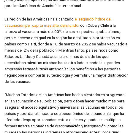
para las Américas de Amnistía Internacional.
La región de las Américas ha alcanzado
el segundo índice de
vacunación per cápita más alto del mundo
, con Cuba y Chile a la
cabeza al vacunar a más del 90% de sus respectivas poblaciones,
pero el acceso desigual en la región ha debilitado la protección en
países como Haití, donde a 10 de marzo de 2022 se había vacunado a
menos del 2% de la población. Mientras tanto, países ricos como
Estados Unidos y Canadá acumularon más dosis de las que
necesitaban mientras miraban hacia otro lado cuando las grandes
empresas farmacéuticas anteponían los beneficios a las personas
negándose a compartir su tecnología y permitir una mayor distribución
de las vacunas.
“Muchos Estados de las Américas han hecho alentadores progresos
en la vacunación de su población, pero deben hacer mucho más para
asegurar el acceso equitativo y universal a las vacunas en todos los
países y abordar al impacto socioeconómico de la pandemia, que ha
afectado desproporcionadamente a quienes ya padecen múltiples
formas interrelacionadas de discriminación y marginación, como las
mujeres y las personas indígenas y afrodescendientes”, prosiguió