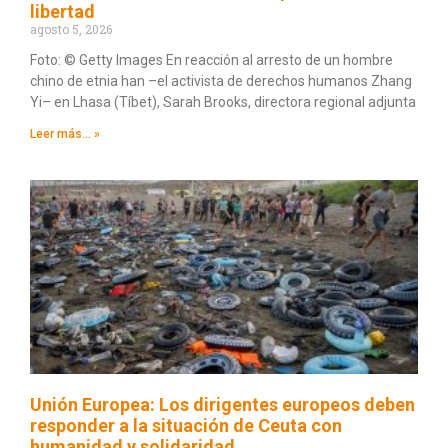
libertad
agosto 5, 2026
Foto: © Getty Images En reacción al arresto de un hombre
chino de etnia han –el activista de derechos humanos Zhang
Yi– en Lhasa (Tíbet), Sarah Brooks, directora regional adjunta
Leer más... »
Unión Europea: Los dirigentes europeos deben
responder a la situación de Ceuta con
humanidad y solidaridad