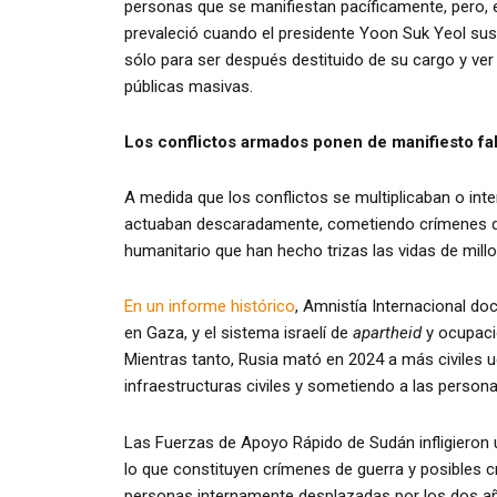
personas que se manifiestan pacíficamente, pero, 
prevaleció cuando el presidente Yoon Suk Yeol s
sólo para ser después destituido de su cargo y ve
públicas masivas.
Los conflictos armados ponen de manifiesto fal
A medida que los conflictos se multiplicaban o int
actuaban descaradamente, cometiendo crímenes de 
humanitario que han hecho trizas las vidas de mill
En un informe histórico
, Amnistía Internacional do
en Gaza, y el sistema israelí de
apartheid
y ocupació
Mientras tanto, Rusia mató en 2024 a más civiles u
infraestructuras civiles y sometiendo a las person
Las Fuerzas de Apoyo Rápido de Sudán infligieron
lo que constituyen crímenes de guerra y posibles 
personas internamente desplazadas por los dos añ