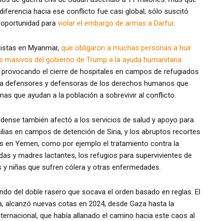
diferencia hacia ese conflicto fue casi global; sólo suscitó
a oportunidad para
violar el embargo de armas a Darfur
.
cistas en Myanmar,
que obligaron a muchas personas a huir
s masivos del gobierno de Trump a la ayuda humanitaria
 provocando el cierre de hospitales en campos de refugiados
ón a defensores y defensoras de los derechos humanos que
mas que ayudan a la población a sobrevivir al conflicto.
nidense también afectó a los servicios de salud y apoyo para
ilias en campos de detención de Siria, y los abruptos recortes
s en Yemen, como por ejemplo el tratamiento contra la
as y madres lactantes, los refugios para supervivientes de
s y niñas que sufren cólera y otras enfermedades.
endo del doble rasero que socava el orden basado en reglas. El
a, alcanzó nuevas cotas en 2024, desde Gaza hasta la
ternacional, que había allanado el camino hacia este caos al