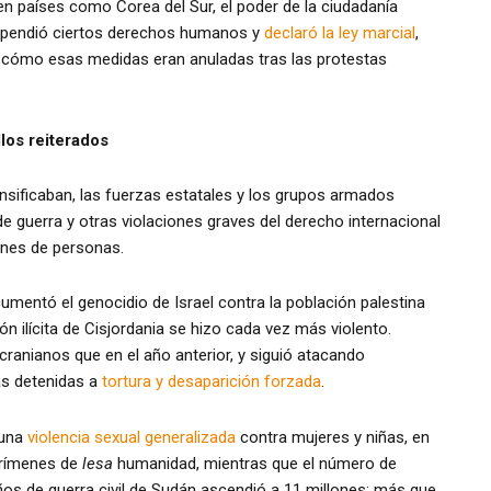
en países como Corea del Sur, el poder de la ciudadanía
uspendió ciertos derechos humanos y
declaró la ley marcial
,
r cómo esas medidas eran anuladas tras las protestas
los reiterados
ensificaban, las fuerzas estatales y los grupos armados
guerra y otras violaciones graves del derecho internacional
ones de personas.
cumentó el genocidio de Israel contra la población palestina
n ilícita de Cisjordania se hizo cada vez más violento.
cranianos que en el año anterior, y siguió atacando
as detenidas a
tortura y desaparición forzada
.
 una
violencia sexual generalizada
contra mujeres y niñas, en
crímenes de
lesa
humanidad, mientras que el número de
os de guerra civil de Sudán ascendió a 11 millones: más que