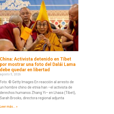
China: Activista detenido en Tíbet
por mostrar una foto del Dalái Lama
debe quedar en libertad
agosto 5, 2026
Foto: © Getty Images En reacción al arresto de
un hombre chino de etnia han –el activista de
derechos humanos Zhang Yi– en Lhasa (Tíbet),
Sarah Brooks, directora regional adjunta
Leer más... »