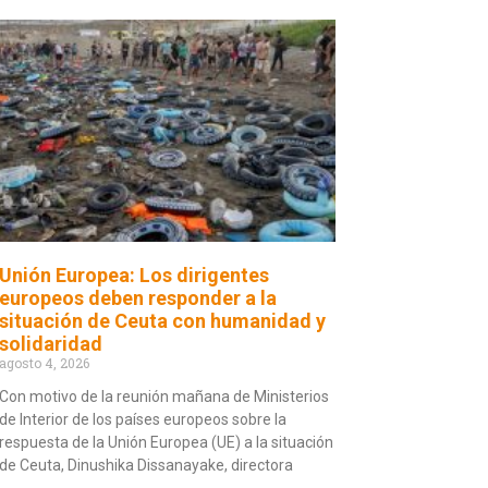
Unión Europea: Los dirigentes
europeos deben responder a la
situación de Ceuta con humanidad y
solidaridad
agosto 4, 2026
Con motivo de la reunión mañana de Ministerios
de Interior de los países europeos sobre la
respuesta de la Unión Europea (UE) a la situación
de Ceuta, Dinushika Dissanayake, directora