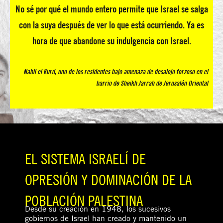
No sé por qué el mundo entero permite que Israel se salga
con la suya después de ver lo que está ocurriendo. Ya es
hora de que abandone su indulgencia con Israel.
Nabil el Kurd, uno de los residentes bajo amenaza de desalojo forzoso en el
barrio de Sheikh Jarrah de Jerusalén Oriental
EL SISTEMA ISRAELÍ DE
OPRESIÓN Y DOMINACIÓN DE LA
POBLACIÓN PALESTINA
Desde su creación en 1948, los sucesivos
gobiernos de Israel han creado y mantenido un