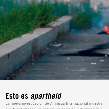
Esto es
apartheid
La nueva investigación de Amnistía Internacional muestra