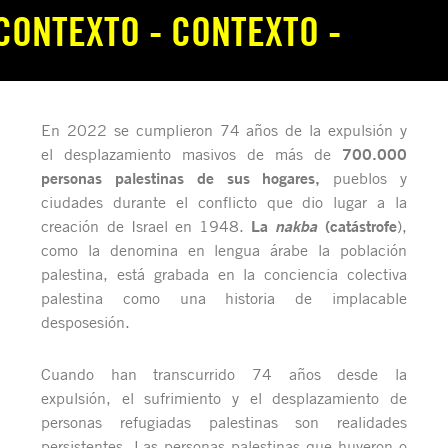
CONTEXTO - CONTEXTO -
En 2022 se cumplieron 74 años de la expulsión y
700.000
el desplazamiento masivos de más de
personas palestinas de sus hogares,
pueblos y
ciudades durante el conflicto que dio lugar a la
La
(catástrofe
creación de Israel en 1948.
nakba
),
como la denomina en lengua árabe la población
palestina, está grabada en la conciencia colectiva
palestina como una historia de implacable
desposesión.
Cuando han transcurrido 74 años desde la
expulsión, el sufrimiento y el desplazamiento de
personas refugiadas palestinas son realidades
persistentes. Las personas palestinas que huyeron o