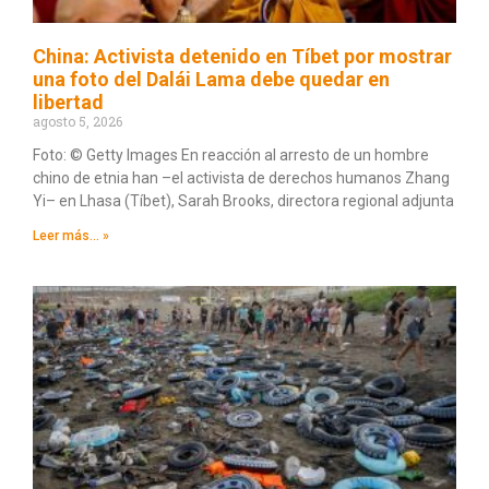
China: Activista detenido en Tíbet por mostrar
una foto del Dalái Lama debe quedar en
libertad
agosto 5, 2026
Foto: © Getty Images En reacción al arresto de un hombre
chino de etnia han –el activista de derechos humanos Zhang
Yi– en Lhasa (Tíbet), Sarah Brooks, directora regional adjunta
Leer más... »