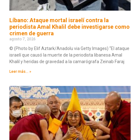
Líbano: Ataque mortal israelí contra la
periodista Amal Khalil debe investigarse como
crimen de guerra
agosto 7, 2026
© (Photo by Elif Aztark/Anadolu via Getty Images) “El ataque
israelí que causó la muerte de la periodista libanesa Amal
Khalil y heridas de gravedad a la camarógrafa Zeinab Faraj
Leer más... »