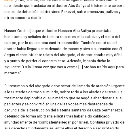
que, desde que trasladaron al doctor Abu Safiya al tristemente célebre
centro de detención subterráneo Rakevet, sufre amenazas, palizas y
otros abusos a diario.
Nasser Odeh dijo que el doctor Hussam Abu Safiya presentaba
hematomas y señales de tortura recientes en la cabeza y el resto del
cuerpo, por lo que estaba casi irreconocible. También contó que el
doctor había llegado encadenado de manos y pies a su reunión con él.
Según el escalofriante relato del abogado, el doctor estaba muy débil
y a punto de perder el conocimiento. Además, le había dicho lo
siguiente: “Es la última vez que vas a verme […] Me han traído aquí para
matarme”.
“El testimonio del abogado debe servir de llamada de atención urgente
a los Estados de todo el mundo, sobre todo a los aliados de Israel. Es
totalmente deplorable que un médico que se negó a abandonar a sus
pacientes y se convirtió en una de las voces más destacadas de
denuncia de la destrucción del sistema sanitario de Gaza permanezca
detenido de forma arbitraria e ilícita tras haber sido calificado
infundadamente de ‘combatiente ilegal’ por Israel. Continúa privado de
sus derechos fundamentales, entre ellos el derecho a ser protegido