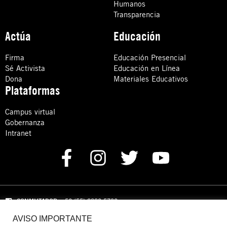
Humanos
Transparencia
Actúa
Educación
Firma
Educación Presencial
Sé Activista
Educación en Línea
Dona
Materiales Educativos
Plataformas
Campus virtual
Gobernanza
Intranet
CONMUTADOR
: +52 (55) 8880 5730
AVISO IMPORTANTE
Domicilio: Calle Hércules 13,
Colonia Crédito Constructor,