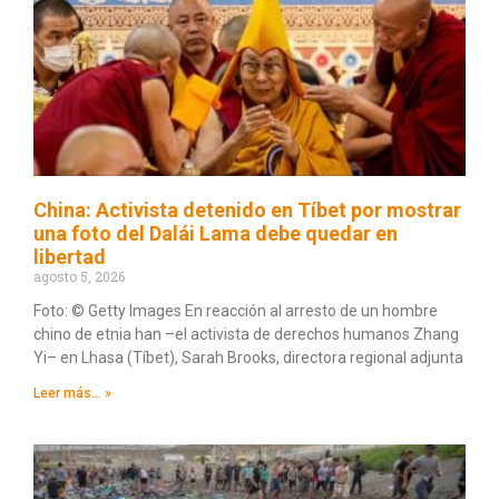
China: Activista detenido en Tíbet por mostrar
una foto del Dalái Lama debe quedar en
libertad
agosto 5, 2026
Foto: © Getty Images En reacción al arresto de un hombre
chino de etnia han –el activista de derechos humanos Zhang
Yi– en Lhasa (Tíbet), Sarah Brooks, directora regional adjunta
Leer más... »