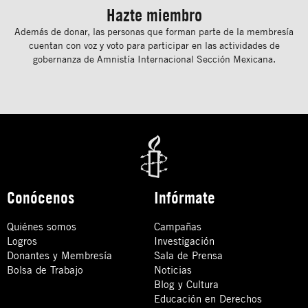
Hazte miembro
Además de donar, las personas que forman parte de la membresía
cuentan con voz y voto para participar en las actividades de
gobernanza de Amnistía Internacional Sección Mexicana.
Conócenos
Infórmate
Quiénes somos
Campañas
Logros
Investigación
Donantes y Membresía
Sala de Prensa
Bolsa de Trabajo
Noticias
Blog y Cultura
Educación en Derechos