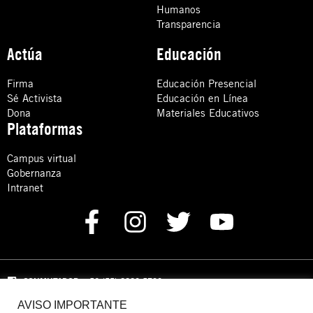
Humanos
Transparencia
Actúa
Educación
Firma
Educación Presencial
Sé Activista
Educación en Línea
Dona
Materiales Educativos
Plataformas
Campus virtual
Gobernanza
Intranet
CONMUTADOR
: +52 (55) 8880 5730
AVISO IMPORTANTE
Domicilio: Calle Hércules 13,
Colonia Crédito Constructor,