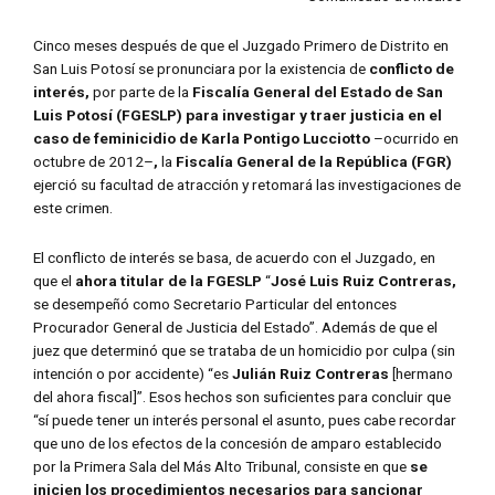
Cinco meses después de que el Juzgado Primero de Distrito en
San Luis Potosí se pronunciara por la existencia de
conflicto de
interés,
por parte de la
Fiscalía General del Estado de San
Luis Potosí (FGESLP) para investigar y traer justicia en el
caso de feminicidio de Karla Pontigo Lucciotto
–ocurrido en
octubre de 2012–
,
la
Fiscalía General de la República (FGR)
ejerció su facultad de atracción y retomará las investigaciones de
este crimen.
El conflicto de interés se basa, de acuerdo con el Juzgado, en
que el
ahora titular de la FGESLP
“
José Luis Ruiz Contreras,
se desempeñó como Secretario Particular del entonces
Procurador General de Justicia del Estado”. Además de que el
juez que determinó que se trataba de un homicidio por culpa (sin
intención o por accidente) “es
Julián Ruiz Contreras
[hermano
del ahora fiscal]”. Esos hechos son suficientes para concluir que
“sí puede tener un interés personal el asunto, pues cabe recordar
que uno de los efectos de la concesión de amparo establecido
por la Primera Sala del Más Alto Tribunal, consiste en que
se
inicien los procedimientos necesarios para sancionar