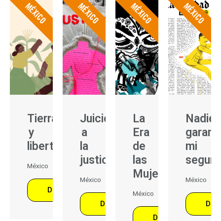
MÉXICO
MÉXICO
MÉXICO
MÉXICO
Tierra
Juicio
La
Nadie
y
a
Era
garant
libertad
la
de
mi
justicia
las
seguri
México
Mujeres
México
México
DESCÁRGALO
México
DESCÁRGALO
DES
DESCÁRGALO