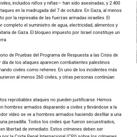
viles, incluidos niños y niñas— han sido asesinadas, y 2.400
taques en la madrugada del 7 de octubre. En Gaza, al menos
o por la represalia de las fuerzas armadas israelíes. El
r completo el suministro de agua, electricidad, alimentos y
itaria de Gaza. El bloqueo impuesto por Israel constituye un
rra.
torio de Pruebas del Programa de Respuesta a las Crisis de
er día de los ataques aparecen combatientes palestinos
omando civiles como rehenes. En uno de los incidentes más
murieron al menos 260 civiles, y otras personas continúan
estos reprobables ataques no pueden justificarse. Hemos
en hombres armados disparando a civiles y llevándose a la
dor vídeo se ve a hombres armados haciendo desfilar a una
 una pesadilla. Todos los civiles que fueron secuestrados,
 en libertad de inmediato. Estos crímenes deben ser
 por la Corte Penal Internacional (CPI) sobre los crímenes