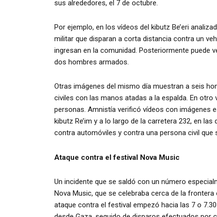
sus alrededores, el 7 de octubre.
Por ejemplo, en los vídeos del kibutz Be’eri anali
militar que disparan a corta distancia contra un ve
ingresan en la comunidad. Posteriormente puede v
dos hombres armados.
Otras imágenes del mismo día muestran a seis homb
civiles con las manos atadas a la espalda. En otro
personas. Amnistía verificó vídeos con imágenes e
kibutz Re’im y a lo largo de la carretera 232, en l
contra automóviles y contra una persona civil qu
Ataque contra el festival Nova Music
Un incidente que se saldó con un número especialmen
Nova Music, que se celebraba cerca de la frontera
ataque contra el festival empezó hacia las 7 o 7.
desde Gaza, seguido de disparos efectuados por 