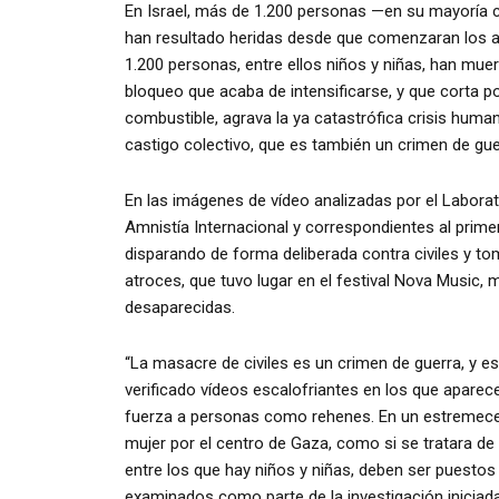
En Israel, más de 1.200 personas —en su mayoría ci
han resultado heridas desde que comenzaran los a
1.200 personas, entre ellos niños y niñas, han muert
bloqueo que acaba de intensificarse, y que corta po
combustible, agrava la ya catastrófica crisis human
castigo colectivo, que es también un crimen de gue
En las imágenes de vídeo analizadas por el Labora
Amnistía Internacional y correspondientes al prim
disparando de forma deliberada contra civiles y t
atroces, que tuvo lugar en el festival Nova Music, 
desaparecidas.
“La masacre de civiles es un crimen de guerra, y 
verificado vídeos escalofriantes en los que aparec
fuerza a personas como rehenes. En un estremece
mujer por el centro de Gaza, como si se tratara de
entre los que hay niños y niñas, deben ser puestos
examinados como parte de la investigación iniciada