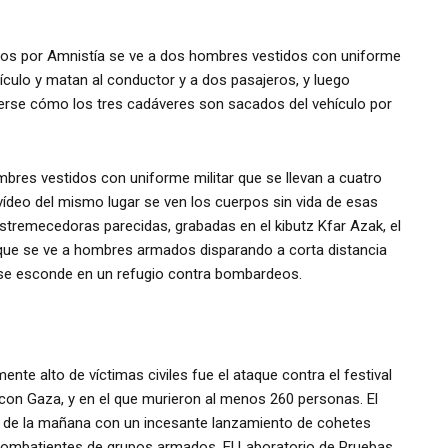
zados por Amnistía se ve a dos hombres vestidos con uniforme
hículo y matan al conductor y a dos pasajeros, y luego
erse cómo los tres cadáveres son sacados del vehículo por
res vestidos con uniforme militar que se llevan a cuatro
 vídeo del mismo lugar se ven los cuerpos sin vida de esas
stremecedoras parecidas, grabadas en el kibutz Kfar Azak, el
as que se ve a hombres armados disparando a corta distancia
e se esconde en un refugio contra bombardeos.
te alto de víctimas civiles fue el ataque contra el festival
 con Gaza, y en el que murieron al menos 260 personas. El
30 de la mañana con un incesante lanzamiento de cohetes
combatientes de grupos armados. El Laboratorio de Pruebas