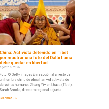
China: Activista detenido en Tíbet
por mostrar una foto del Dalái Lama
debe quedar en libertad
agosto 5, 2026
Foto: © Getty Images En reacción al arresto de
un hombre chino de etnia han –el activista de
derechos humanos Zhang Yi– en Lhasa (Tíbet),
Sarah Brooks, directora regional adjunta
Leer más... »