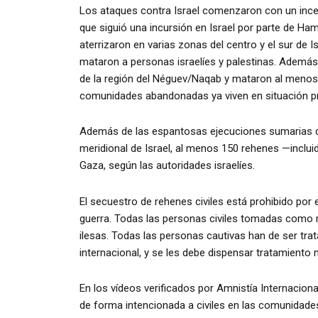
Los ataques contra Israel comenzaron con un ince
que siguió una incursión en Israel por parte de H
aterrizaron en varias zonas del centro y el sur de Is
mataron a personas israelíes y palestinas. Además,
de la región del Néguev/Naqab y mataron al menos a
comunidades abandonadas ya viven en situación pr
Además de las espantosas ejecuciones sumarias de c
meridional de Israel, al menos 150 rehenes —inclui
Gaza, según las autoridades israelíes.
El secuestro de rehenes civiles está prohibido por 
guerra. Todas las personas civiles tomadas como r
ilesas. Todas las personas cautivas han de ser tr
internacional, y se les debe dispensar tratamiento 
En los vídeos verificados por Amnistía Internaci
de forma intencionada a civiles en las comunidades 