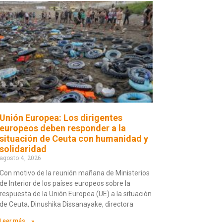
Unión Europea: Los dirigentes
europeos deben responder a la
situación de Ceuta con humanidad y
solidaridad
agosto 4, 2026
Con motivo de la reunión mañana de Ministerios
de Interior de los países europeos sobre la
respuesta de la Unión Europea (UE) a la situación
de Ceuta, Dinushika Dissanayake, directora
Leer más... »