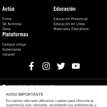
Actúa
Educación
Firma
Educación Presencial
Sé Activista
Educación en Línea
Dona
Materiales Educativos
Plataformas
Campus virtual
Gobernanza
Intranet
CONMUTADOR
: +52 (55) 8880 5730
AVISO IMPORTANTE
Domicilio: Calle Hércules 13,
Colonia Crédito Constructor,
Benito Juárez, C.P. 03940 Ciudad de México, CDMX
En nuestro sitio web utilizamos cookies para ofrecerle la
experiencia más relevante, recordando sus preferencias y