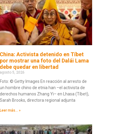
China: Activista detenido en Tíbet
por mostrar una foto del Dalái Lama
debe quedar en libertad
agosto 5, 2026
Foto: © Getty Images En reacción al arresto de
un hombre chino de etnia han –el activista de
derechos humanos Zhang Yi– en Lhasa (Tíbet),
Sarah Brooks, directora regional adjunta
Leer más... »