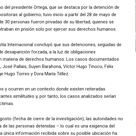
no del presidente Ortega, que se destaca por la detención de
itoras al gobierno, tuvo inicio a partir del 28 de mayo de
e 30 personas fueron privadas de su libertad, quienes se
raban en prisión solo por ejercer sus derechos humanos.
tía Internacional concluyó que sus detenciones, seguidas de
de desaparición forzada, a la luz de obligaciones
e en materia de derechos humanos. Los casos documentados
 José Pallais, Suyen Barahona, Víctor Hugo Tinoco, Félix
rge Hugo Torres y Dora María Téllez.
 y ocurren en un contexto donde existen reiteradas
ntes similitudes y, por tanto, los casos analizados serían
ctimas.
sto (fecha de cierre de la investigación), las autoridades no
a de las personas detenidas – lo cual es una exigencia del
la única información recibida sobre su posible ubicación ha