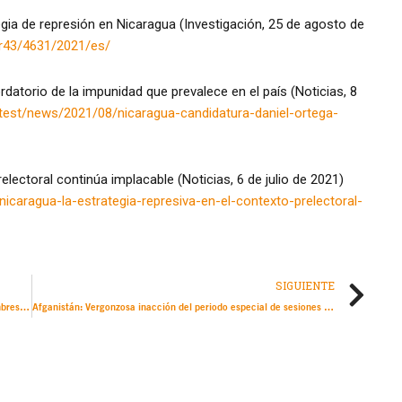
ia de represión en Nicaragua (Investigación, 25 de agosto de
r43/4631/2021/es/
datorio de la impunidad que prevalece en el país (Noticias, 8
test/news/2021/08/nicaragua-candidatura-daniel-ortega-
electoral continúa implacable (Noticias, 6 de julio de 2021)
caragua-la-estrategia-represiva-en-el-contexto-prelectoral-
SIGUIENTE
Afganistán: Talibanes responsables de brutal masacre de hombres hazaras: nueva investigación
Afganistán: Vergonzosa inacción del periodo especial de sesiones del Consejo de Derechos Humanos de la ONU al no abordar la creciente crisis de derechos humanos