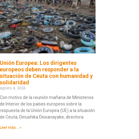
Unión Europea: Los dirigentes
europeos deben responder a la
situación de Ceuta con humanidad y
solidaridad
agosto 4, 2026
Con motivo de la reunión mañana de Ministerios
de Interior de los países europeos sobre la
respuesta de la Unión Europea (UE) a la situación
de Ceuta, Dinushika Dissanayake, directora
Leer más... »