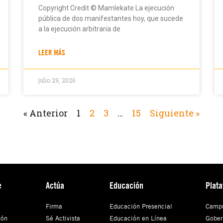
Copyright Credit © Mamlekate La ejecución
pública de dos manifestantes hoy, que sucede
a la ejecución arbitraria de
LEER MÁS
julio 29, 2026
« Anterior
1
2
3
…
15
Siguiente »
e
Actúa
Educación
Plat
Firma
Educación Presencial
Campu
ión
Sé Activista
Educación en Línea
Gober