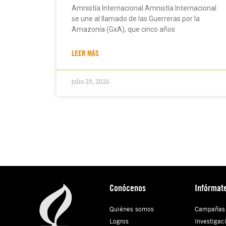
Amnistía Internacional Amnistía Internacional
se une al llamado de las Guerreras por la
Amazonía (GxA), que cinco años
LEER MÁS
julio 29, 2026
Conócenos
Infórmat
Quiénes somos
Campañas
Logros
Investigac