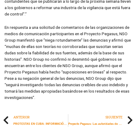
contundentes que se publicarán a lo largo de la próxima semana lleven
a los gobiernos a reformar una industria de la vigilancia que está fuera
de control”.”
En respuesta a una solicitud de comentarios de las organizaciones de
medios de comunicación participantes en el Proyecto Pegasus, NSO
Group manifestó que “niega rotundamente” las denuncias y afirmó que
“muchas de ellas son teorías no corroboradas que suscitan serias
dudas sobre la fiabilidad de sus fuentes, además de la base de sus
historias”. NSO Group no confirmó ni desmintió qué gobiernos se
encuentran entre los clientes de NSO Group, aunque afirmó que el
Proyecto Pegasus había hecho “suposiciones erróneas” al respecto.
Pese a su negación general de las denuncias, NSO Group dijo que
“seguirá investigando todas las denuncias creíbles de uso indebido y
tomará las medidas apropiadas basándose en los resultados de esas
investigaciones”.
ANTERIOR
SIGUIENTE
PROTESTAS EN CUBA: INFORMACIÓN ACTUALIZADA
Proyecto Pegasus: Las autoridades de Ruanda seleccionaron a miles de activistas, periodistas y figuras políticas como objetivos a los que atacar con el software espía de NSO