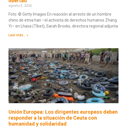
libertad
agosto 5, 2026
Foto: © Getty Images En reacción al arresto de un hombre
chino de etnia han –el activista de derechos humanos Zhang
Yi– en Lhasa (Tíbet), Sarah Brooks, directora regional adjunta
Leer más... »
Unión Europea: Los dirigentes europeos deben
responder a la situación de Ceuta con
humanidad y solidaridad