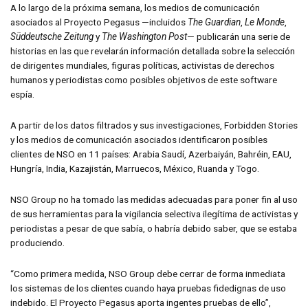
A lo largo de la próxima semana, los medios de comunicación
asociados al Proyecto Pegasus —incluidos
The Guardian
,
Le Monde
,
Süddeutsche Zeitung
y
The Washington Post
— publicarán una serie de
historias en las que revelarán información detallada sobre la selección
de dirigentes mundiales, figuras políticas, activistas de derechos
humanos y periodistas como posibles objetivos de este software
espía.
A partir de los datos filtrados y sus investigaciones, Forbidden Stories
y los medios de comunicación asociados identificaron posibles
clientes de NSO en 11 países: Arabia Saudí, Azerbaiyán, Bahréin, EAU,
Hungría, India, Kazajistán, Marruecos, México, Ruanda y Togo.
NSO Group no ha tomado las medidas adecuadas para poner fin al uso
de sus herramientas para la vigilancia selectiva ilegítima de activistas y
periodistas a pesar de que sabía, o habría debido saber, que se estaba
produciendo.
“Como primera medida, NSO Group debe cerrar de forma inmediata
los sistemas de los clientes cuando haya pruebas fidedignas de uso
indebido. El Proyecto Pegasus aporta ingentes pruebas de ello”,