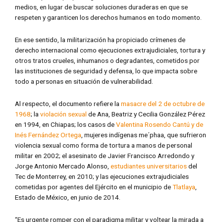
medios, en lugar de buscar soluciones duraderas en que se
respeten y garanticen los derechos humanos en todo momento.
En ese sentido, la militarización ha propiciado crímenes de
derecho internacional como ejecuciones extrajudiciales, tortura y
otros tratos crueles, inhumanos o degradantes, cometidos por
las instituciones de seguridad y defensa, lo que impacta sobre
todo a personas en situación de vulnerabilidad.
Al respecto, el documento refiere la
masacre del 2 de octubre de
1968
; la
violación sexual
de Ana, Beatriz y Cecilia González Pérez
en 1994, en Chiapas; los casos de
Valentina Rosendo Cantú y de
Inés Fernández Ortega
, mujeres indígenas me´phaa, que sufrieron
violencia sexual como forma de tortura a manos de personal
militar en 2002; el asesinato de Javier Francisco Arredondo y
Jorge Antonio Mercado Alonso,
estudiantes universitarios
del
Tec de Monterrey, en 2010; y las ejecuciones extrajudiciales
cometidas por agentes del Ejército en el municipio de
Tlatlaya
,
Estado de México, en junio de 2014.
“Es urgente romper con el paradigma militar y voltear la mirada a