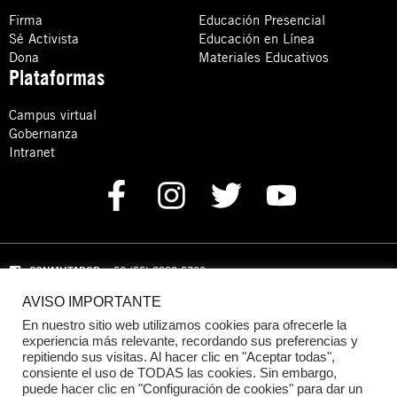
Firma
Educación Presencial
Sé Activista
Educación en Línea
Dona
Materiales Educativos
Plataformas
Campus virtual
Gobernanza
Intranet
CONMUTADOR
: +52 (55) 8880 5730
AVISO IMPORTANTE
Domicilio: Calle Hércules 13,
Colonia Crédito Constructor,
Benito Juárez, C.P. 03940 Ciudad de México, CDMX
En nuestro sitio web utilizamos cookies para ofrecerle la
experiencia más relevante, recordando sus preferencias y
repitiendo sus visitas. Al hacer clic en "Aceptar todas",
DONACIONES:
+52 +52 (55) 8880 5755
consiente el uso de TODAS las cookies. Sin embargo,
puede hacer clic en "Configuración de cookies" para dar un