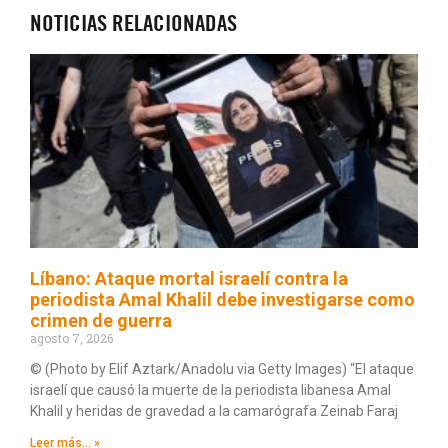
NOTICIAS RELACIONADAS
Líbano: Ataque mortal israelí contra la
periodista Amal Khalil debe investigarse como
crimen de guerra
agosto 7, 2026
© (Photo by Elif Aztark/Anadolu via Getty Images) “El ataque
israelí que causó la muerte de la periodista libanesa Amal
Khalil y heridas de gravedad a la camarógrafa Zeinab Faraj
Leer más... »