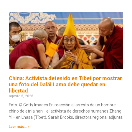
China: Activista detenido en Tíbet por mostrar
una foto del Dalái Lama debe quedar en
libertad
agosto 5, 2026
Foto: © Getty Images En reacción al arresto de un hombre
chino de etnia han –el activista de derechos humanos Zhang
Yi– en Lhasa (Tíbet), Sarah Brooks, directora regional adjunta
Leer más... »