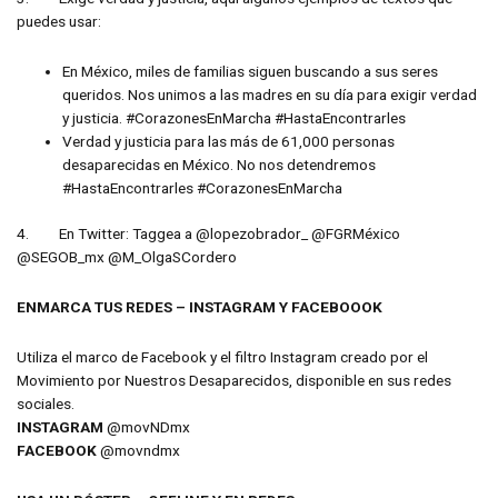
puedes usar:
En México, miles de familias siguen buscando a sus seres
queridos. Nos unimos a las madres en su día para exigir verdad
y justicia. #CorazonesEnMarcha #HastaEncontrarles
Verdad y justicia para las más de 61,000 personas
desaparecidas en México. No nos detendremos
#HastaEncontrarles #CorazonesEnMarcha
4. En Twitter: Taggea a @lopezobrador_ @FGRMéxico
@SEGOB_mx @M_OlgaSCordero
ENMARCA TUS REDES – INSTAGRAM Y FACEBOOOK
Utiliza el marco de Facebook y el filtro Instagram creado por el
Movimiento por Nuestros Desaparecidos, disponible en sus redes
sociales.
INSTAGRAM
@movNDmx
FACEBOOK
@movndmx