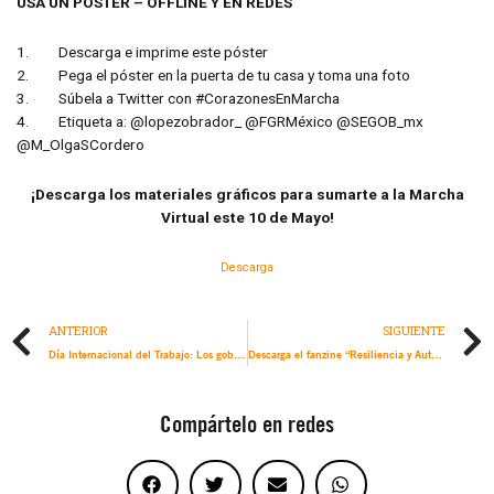
USA UN PÓSTER – OFFLINE Y EN REDES
1. Descarga e imprime este póster
2. Pega el póster en la puerta de tu casa y toma una foto
3. Súbela a Twitter con #CorazonesEnMarcha
4. Etiqueta a: @lopezobrador_ @FGRMéxico @SEGOB_mx
@M_OlgaSCordero
¡Descarga los materiales gráficos para sumarte a la Marcha
Virtual este 10 de Mayo!
Descarga
ANTERIOR
SIGUIENTE
Día Internacional del Trabajo: Los gobiernos de las Américas deben tomar más medidas para proteger a quienes trabajan en el sector de la salud durante la pandemia de COVID-19
Descarga el fanzine “Resiliencia y Autocuidado” hecho por y para jóvenes de todas las Américas
Compártelo en redes