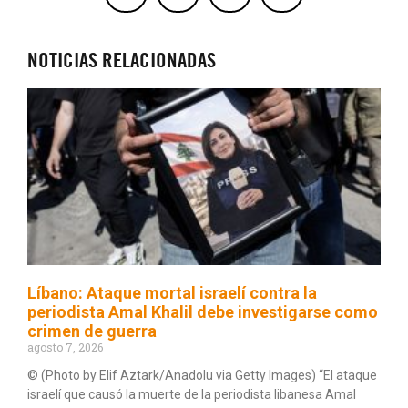
NOTICIAS RELACIONADAS
Líbano: Ataque mortal israelí contra la
periodista Amal Khalil debe investigarse como
crimen de guerra
agosto 7, 2026
© (Photo by Elif Aztark/Anadolu via Getty Images) “El ataque
israelí que causó la muerte de la periodista libanesa Amal