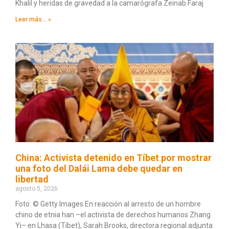
Khalil y heridas de gravedad a la camarógrafa Zeinab Faraj
Leer más... »
China: Activista detenido en Tíbet por mostrar
una foto del Dalái Lama debe quedar en
libertad
agosto 5, 2026
Foto: © Getty Images En reacción al arresto de un hombre
chino de etnia han –el activista de derechos humanos Zhang
Yi– en Lhasa (Tíbet), Sarah Brooks, directora regional adjunta