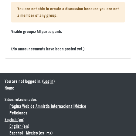
You are not able to create a discussion because you are not
a member of any group.
Visible groups: All participants
(No announcements have been posted yet.)
You are not logged in. (
Log in
)
Home
Sitios relacionados
Página Web de Amnistía Internacional México
Peticiones
English ‎(en)‎
English ‎(en)‎
Español - México ‎(es_mx)‎