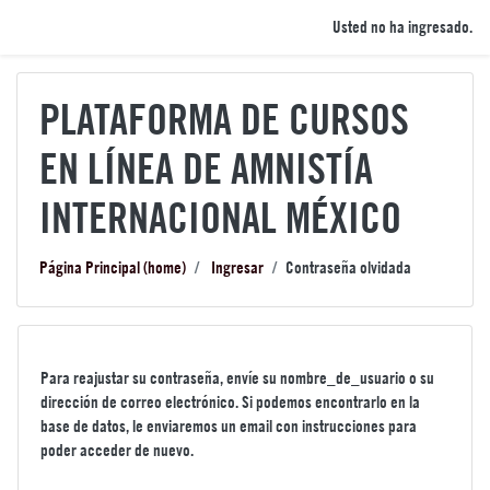
Saltar a contenido principal
Usted no ha ingresado.
PLATAFORMA DE CURSOS
EN LÍNEA DE AMNISTÍA
INTERNACIONAL MÉXICO
Página Principal (home)
Ingresar
Contraseña olvidada
Para reajustar su contraseña, envíe su nombre_de_usuario o su
dirección de correo electrónico. Si podemos encontrarlo en la
base de datos, le enviaremos un email con instrucciones para
poder acceder de nuevo.