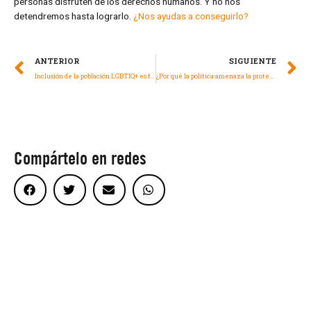
personas disfruten de los derechos humanos. Y no nos
detendremos hasta lograrlo.
¿Nos ayudas a conseguirlo?
ANTERIOR
SIGUIENTE
Inclusión de la población LGBTIQ+ es fundamental para crear un mundo más justo
¿Por qué la política amenaza la protección de la infancia en los conflictos armados?
Compártelo en redes