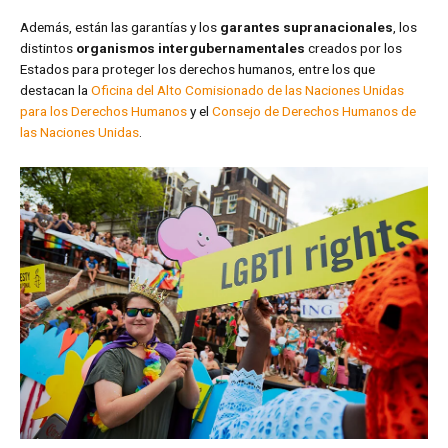
Además, están las garantías y los
garantes supranacionales
, los
distintos
organismos intergubernamentales
creados por los
Estados para proteger los derechos humanos, entre los que
destacan la
Oficina del Alto Comisionado de las Naciones Unidas
para los Derechos Humanos
y el
Consejo de Derechos Humanos de
las Naciones Unidas
.