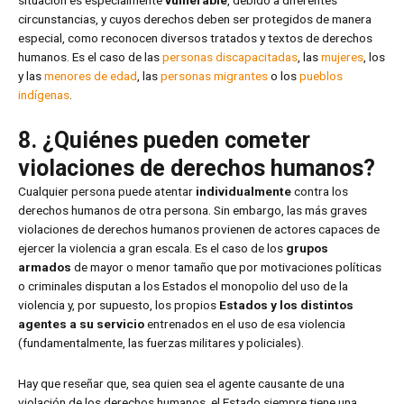
situación es especialmente
vulnerable
, debido a diferentes
circunstancias, y cuyos derechos deben ser protegidos de manera
especial, como reconocen diversos tratados y textos de derechos
humanos. Es el caso de las
personas discapacitadas
, las
mujeres
, los
y las
menores de edad
, las
personas migrantes
o los
pueblos
indígenas
.
8. ¿Quiénes pueden cometer
violaciones de derechos humanos?
Cualquier persona puede atentar
individualmente
contra los
derechos humanos de otra persona. Sin embargo, las más graves
violaciones de derechos humanos provienen de actores capaces de
ejercer la violencia a gran escala. Es el caso de los
grupos
armados
de mayor o menor tamaño que por motivaciones políticas
o criminales disputan a los Estados el monopolio del uso de la
violencia y, por supuesto, los propios
Estados y los distintos
agentes a su servicio
entrenados en el uso de esa violencia
(fundamentalmente, las fuerzas militares y policiales).
Hay que reseñar que, sea quien sea el agente causante de una
violación de los derechos humanos, el Estado siempre tiene una