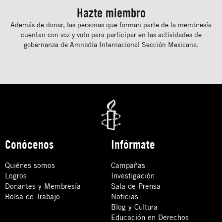
Hazte miembro
Además de donar, las personas que forman parte de la membresía
cuentan con voz y voto para participar en las actividades de
gobernanza de Amnistía Internacional Sección Mexicana.
Conócenos
Infórmate
Quiénes somos
Campañas
Logros
Investigación
Donantes y Membresía
Sala de Prensa
Bolsa de Trabajo
Noticias
Blog y Cultura
Educación en Derechos