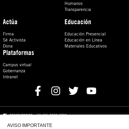
Humanos
Transparencia
Actúa
Educación
Firma
Educación Presencial
Sé Activista
Educación en Línea
Dona
Materiales Educativos
Plataformas
Campus virtual
Gobernanza
Intranet
CONMUTADOR
: +52 (55) 8880 5730
AVISO IMPORTANTE
Domicilio: Calle Hércules 13,
Colonia Crédito Constructor,