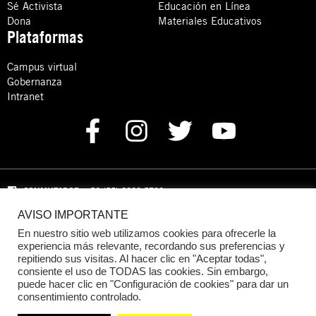
Sé Activista
Educación en Línea
Dona
Materiales Educativos
Plataformas
Campus virtual
Gobernanza
Intranet
CONMUTADOR
: +52 (55) 8880 5730
AVISO IMPORTANTE
Domicilio: Calle Hércules 13,
Colonia Crédito Constructor,
Benito Juárez, C.P. 03940 Ciudad de México, CDMX
En nuestro sitio web utilizamos cookies para ofrecerle la
experiencia más relevante, recordando sus preferencias y
repitiendo sus visitas. Al hacer clic en "Aceptar todas",
DONACIONES:
+52 +52 (55) 8880 5755
consiente el uso de TODAS las cookies. Sin embargo,
puede hacer clic en "Configuración de cookies" para dar un
© 2024 Amnistía Internacional México
consentimiento controlado.