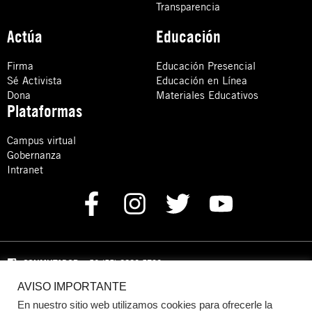
Transparencia
Actúa
Educación
Firma
Educación Presencial
Sé Activista
Educación en Línea
Dona
Materiales Educativos
Plataformas
Campus virtual
Gobernanza
Intranet
CONMUTADOR
: +52 (55) 8880 5730
AVISO IMPORTANTE
Domicilio: Calle Hércules 13,
Colonia Crédito Constructor,
Benito Juárez, C.P. 03940 Ciudad de México, CDMX
En nuestro sitio web utilizamos cookies para ofrecerle la