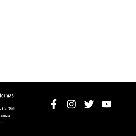
aformas
s virtual
nanza
et