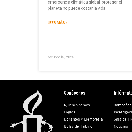
emergencia climática global, proteger el
planeta no puede costar la vida
LEER MÁS »
octubre 15, 2025
Conócenos
Infórmat
Quiénes somos
Campañas
Logros
Investigac
Donantes y Membresía
Sala de Pr
Bolsa de Trabajo
Noticias