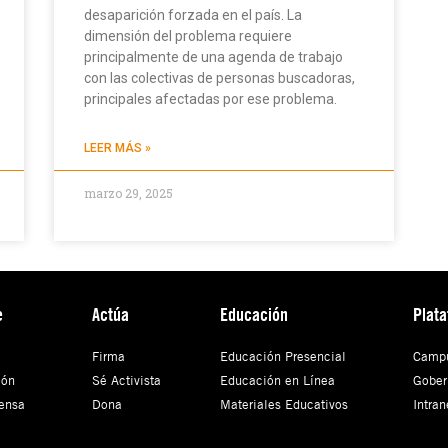
desaparición forzada en el país. La
dimensión del problema requiere
principalmente de una agenda de trabajo
con las colectivas de personas buscadoras,
principales afectadas por ese problema.
LEER MÁS »
marzo 29, 2025
e
Actúa
Educación
Plat
Firma
Educación Presencial
Campu
ión
Sé Activista
Educación en Línea
Gober
ensa
Dona
Materiales Educativos
Intran