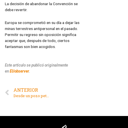
La decisión de abandonar la Convención se
debe revertir.
Europa se comprometió en su día a dejar las
minas terrestres antipersonal en el pasado.
Permitir su regreso sin oposición significa
aceptar que, después de todo, ciertos
fantasmas son bien acogidos.
Este artículo se publicó originalmente
en
EUobserver
.
ANTERIOR
Desde un pozo petrolero hasta la COP30