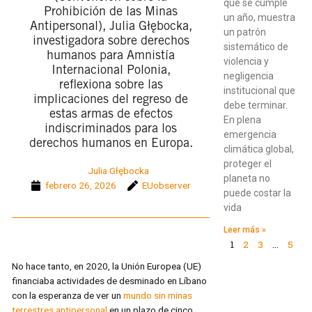
que se cumple
Prohibición de las Minas
un año, muestra
Antipersonal), Julia Głębocka,
un patrón
investigadora sobre derechos
sistemático de
humanos para Amnistía
violencia y
Internacional Polonia,
negligencia
reflexiona sobre las
institucional que
implicaciones del regreso de
debe terminar.
estas armas de efectos
En plena
indiscriminados para los
emergencia
derechos humanos en Europa.
climática global,
proteger el
Julia Głębocka
planeta no
febrero 26, 2026
EUobserver
puede costar la
vida
Leer más »
1
2
3
…
5
No hace tanto, en 2020, la Unión Europea (UE)
financiaba actividades de desminado en Líbano
con la esperanza de ver un
mundo sin minas
terrestres antipersonal
en un plazo de cinco