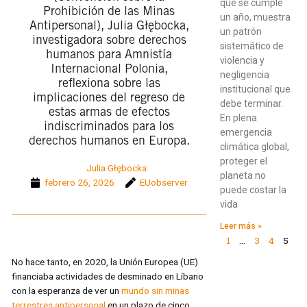
que se cumple
Prohibición de las Minas
un año, muestra
Antipersonal), Julia Głębocka,
un patrón
investigadora sobre derechos
sistemático de
humanos para Amnistía
violencia y
Internacional Polonia,
negligencia
reflexiona sobre las
institucional que
implicaciones del regreso de
debe terminar.
estas armas de efectos
En plena
indiscriminados para los
emergencia
derechos humanos en Europa.
climática global,
proteger el
Julia Głębocka
planeta no
febrero 26, 2026
EUobserver
puede costar la
vida
Leer más »
1
…
3
4
5
No hace tanto, en 2020, la Unión Europea (UE)
financiaba actividades de desminado en Líbano
con la esperanza de ver un
mundo sin minas
terrestres antipersonal
en un plazo de cinco