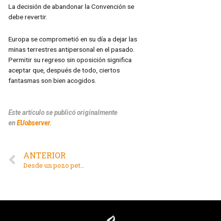
La decisión de abandonar la Convención se
debe revertir.
Europa se comprometió en su día a dejar las
minas terrestres antipersonal en el pasado.
Permitir su regreso sin oposición significa
aceptar que, después de todo, ciertos
fantasmas son bien acogidos.
Este artículo se publicó originalmente
en
EUobserver
.
ANTERIOR
Desde un pozo petrolero hasta la COP30