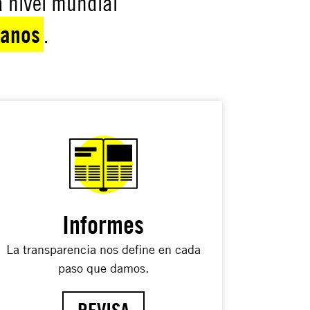
 nivel mundial
manos
.
Informes
La transparencia nos deﬁne en cada
paso que damos.
REVISA