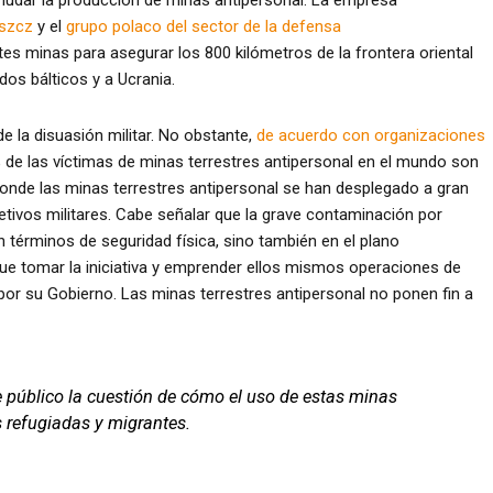
nudar la producción de minas antipersonal. La empresa
oszcz
y el
grupo polaco del sector de la defensa
es minas para asegurar los 800 kilómetros de la frontera oriental
dos bálticos y a Ucrania.
de la disuasión militar. No obstante,
de acuerdo con organizaciones
5% de las víctimas de minas terrestres antipersonal en el mundo son
 donde las minas terrestres antipersonal se han desplegado a gran
tivos militares. Cabe señalar que la grave contaminación por
 términos de seguridad física, sino también en el plano
ue tomar la iniciativa y emprender ellos mismos operaciones de
r su Gobierno. Las minas terrestres antipersonal no ponen fin a
 público la cuestión de cómo el uso de estas minas
s refugiadas y migrantes.