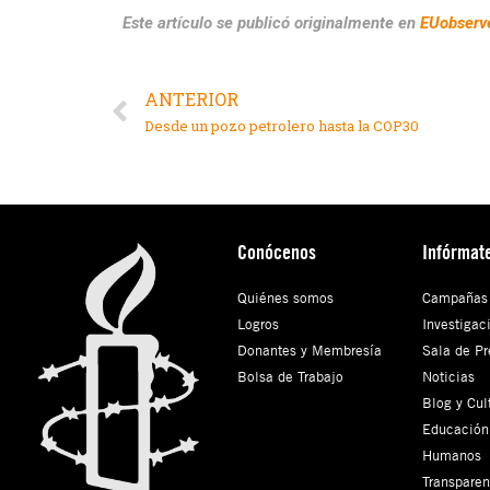
Este artículo se publicó originalmente en
EUobserv
ANTERIOR
Desde un pozo petrolero hasta la COP30
Conócenos
Infórmat
Quiénes somos
Campañas
Logros
Investigac
Donantes y Membresía
Sala de Pr
Bolsa de Trabajo
Noticias
Blog y Cul
Educación
Humanos
Transparen