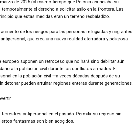
n marzo de 2025 (al mismo tiempo que Polonia anunciaba su
temporalmente el derecho a solicitar asilo en la frontera. Las
rincipio que estas medidas eran un terreno resbaladizo.
l aumento de los riesgos para las personas refugiadas y migrantes
 antipersonal, que crea una nueva realidad aterradora y peligrosa
e europeo suponen un retroceso que no hará sino debilitar aún
año a la población civil durante los conflictos armados. El
rsonal en la población civil —a veces décadas después de su
sin detonar pueden arruinar regiones enteras durante generaciones.
ertir.
terrestres antipersonal en el pasado. Permitir su regreso sin
 ciertos fantasmas son bien acogidos.