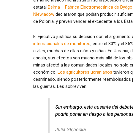
armamentístico manifestaron su disposición a rea
estatal
Belma – Fábrica Electromecánica de Bydg
Niewiadów
declararon que podían producir suficient
de Polonia, y prevén vender el excedente a los Esta
El Ejecutivo justifica su decisión con el argumento 
internacionales de monitoreo
, entre el 80% y el 8
civiles, muchas de ellas niños y niñas. En Ucrania,
escala, sus efectos van mucho más allá de los obje
minas afectó a las comunidades locales no solo en
económico.
Los agricultores ucranianos
tuvieron q
desminado, siendo posteriormente reembolsados po
las guerras. Les sobreviven.
Sin embargo, está ausente del debate
podría poner en riesgo a las persona
Julia Głębocka