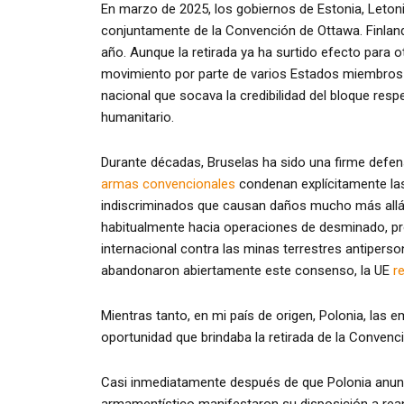
En marzo de 2025, los gobiernos de Estonia, Letoni
conjuntamente de la Convención de Ottawa. Finland
año. Aunque la retirada ya ha surtido efecto para ot
movimiento por parte de varios Estados miembros de
nacional que socava la credibilidad del bloque re
humanitario.
Durante décadas, Bruselas ha sido una firme defe
armas convencionales
condenan explícitamente la
indiscriminados que causan daños mucho más allá d
habitualmente hacia operaciones de desminado, pro
internacional contra las minas terrestres antipers
abandonaron abiertamente este consenso, la UE
r
Mientras tanto, en mi país de origen, Polonia, las
oportunidad que brindaba la retirada de la Convenc
Casi inmediatamente después de que Polonia anunc