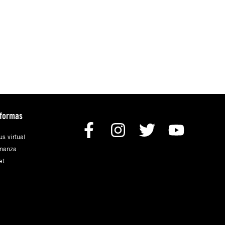
aformas
s virtual
nanza
et