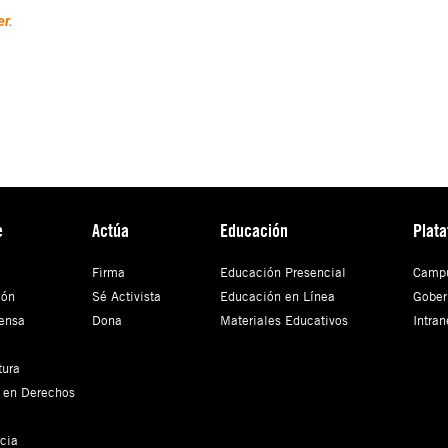
er
.
e
Actúa
Educación
Plat
Firma
Educación Presencial
Campu
ión
Sé Activista
Educación en Línea
Gober
ensa
Dona
Materiales Educativos
Intran
tura
 en Derechos
cia