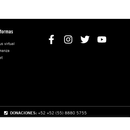
aformas
s virtual
nanza
et
DONACIONES:
+52 +52 (55) 8880 5755