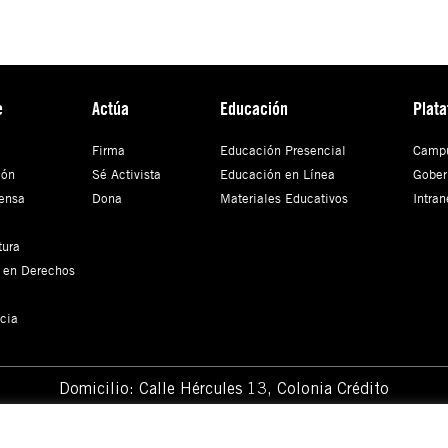
e
Actúa
Educación
Plat
Firma
Educación Presencial
Campu
ión
Sé Activista
Educación en Línea
Gober
ensa
Dona
Materiales Educativos
Intran
tura
 en Derechos
cia
Domicilio: Calle Hércules 13,
Colonia Crédito
Constructor, Benito Juárez, C.P. 03940 Ciudad de
México, CDMX