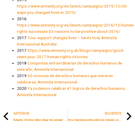
https://www.amnesty.org/es/latest/campaigns/2015/12/50-
ways-you-changed-lives-in-2015/
2016:
https://www.amnesty.org/es/latest/campaigns/2016/12/human-
rights-successes-33-reasons-to-be-positive-about-2016/
2017
Your support changes lives – here’s how, Amnistía
Internacional Australia
2017
https://www.amnesty.org.uk/blogs/campaigns/good-
news-your-2017-human-rights-victories
2018
Conquistas extraordinarias de derechos humanos de
este año, Amnistía Internacional
2019
30 victorias de derechos humanos que merecen
celebrarse, Amnistía Internacional
2020
Ya podemos celebrar 41 logros de derechos humanos,
Amnistía Internacional
ANTERIOR
SIGUIENTE
Estados Unidos debe dejar de proveer armas usadas para reprimir protestas en Colombia
Una impresionante película rodada con drones en 5 lugares emblemáticos para celebrar el 60º aniversario de Amnistía Internacional