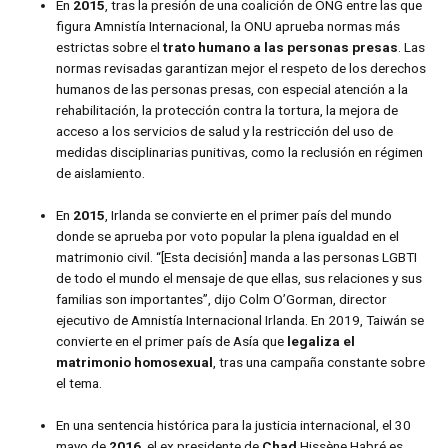
En
2015
, tras la presión de una coalición de ONG entre las que
figura Amnistía Internacional, la ONU aprueba normas más
estrictas sobre el
trato humano a las personas presas
. Las
normas revisadas garantizan mejor el respeto de los derechos
humanos de las personas presas, con especial atención a la
rehabilitación, la protección contra la tortura, la mejora de
acceso a los servicios de salud y la restricción del uso de
medidas disciplinarias punitivas, como la reclusión en régimen
de aislamiento.
En
2015
, Irlanda se convierte en el primer país del mundo
donde se aprueba por voto popular la plena igualdad en el
matrimonio civil. “[Esta decisión] manda a las personas LGBTI
de todo el mundo el mensaje de que ellas, sus relaciones y sus
familias son importantes”, dijo Colm O’Gorman, director
ejecutivo de Amnistía Internacional Irlanda. En 2019, Taiwán se
convierte en el primer país de Asía que
legaliza el
matrimonio homosexual
, tras una campaña constante sobre
el tema.
En una sentencia histórica para la justicia internacional, el 30
mayo de
2016
, el ex presidente de
Chad
Hissène Habré es