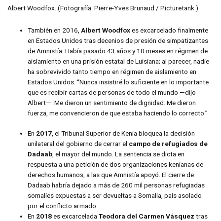
Albert Woodfox. (Fotografía: Pierre-Yves Brunaud / Picturetank.)
También en 2016,
Albert Woodfox
es excarcelado finalmente
en Estados Unidos tras decenios de presión de simpatizantes
de Amnistía. Había pasado 43 años y 10 meses en régimen de
aislamiento en una prisión estatal de Luisiana; al parecer, nadie
ha sobrevivido tanto tiempo en régimen de aislamiento en
Estados Unidos. “Nunca insistiré lo suficiente en lo importante
que es recibir cartas de personas de todo el mundo —dijo
Albert—. Me dieron un sentimiento de dignidad. Me dieron
fuerza, me convencieron de que estaba haciendo lo correcto.”
En
2017
, el Tribunal Superior de Kenia bloquea la decisión
unilateral del gobierno de cerrar el
campo de refugiados de
Dadaab
, el mayor del mundo. La sentencia se dicta en
respuesta a una petición de dos organizaciones kenianas de
derechos humanos, a las que Amnistía apoyó. El cierre de
Dadaab habría dejado a más de 260 mil personas refugiadas
somalíes expuestas a ser devueltas a Somalia, país asolado
por el conflicto armado.
En
2018
es excarcelada
Teodora del Carmen Vásquez
tras