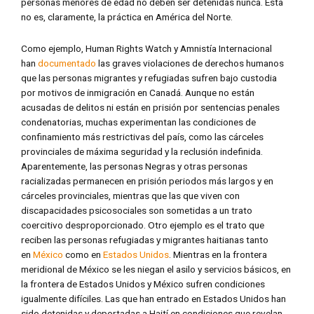
personas menores de edad no deben ser detenidas nunca. Ésta
no es, claramente, la práctica en América del Norte.
Como ejemplo, Human Rights Watch y Amnistía Internacional
han
documentado
las graves violaciones de derechos humanos
que las personas migrantes y refugiadas sufren bajo custodia
por motivos de inmigración en Canadá. Aunque no están
acusadas de delitos ni están en prisión por sentencias penales
condenatorias, muchas experimentan las condiciones de
confinamiento más restrictivas del país, como las cárceles
provinciales de máxima seguridad y la reclusión indefinida.
Aparentemente, las personas Negras y otras personas
racializadas permanecen en prisión periodos más largos y en
cárceles provinciales, mientras que las que viven con
discapacidades psicosociales son sometidas a un trato
coercitivo desproporcionado. Otro ejemplo es el trato que
reciben las personas refugiadas y migrantes haitianas tanto
en
México
como en
Estados Unidos
. Mientras en la frontera
meridional de México se les niegan el asilo y servicios básicos, en
la frontera de Estados Unidos y México sufren condiciones
igualmente difíciles. Las que han entrado en Estados Unidos han
sido detenidas y deportadas a Haití en condiciones que revelan