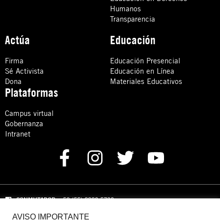
Humanos
Transparencia
Actúa
Educación
Firma
Educación Presencial
Sé Activista
Educación en Línea
Dona
Materiales Educativos
Plataformas
Campus virtual
Gobernanza
Intranet
CONMUTADOR
: +52 (55) 8880 5730
AVISO IMPORTANTE
Domicilio: Calle Hércules 13,
Colonia Crédito Constructor,