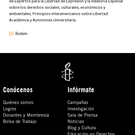
de Expertos para la Libertad de Expresión y la Relatoría Especial
sobre los derechos sociales, culturales, económicos y
ambientales, Principios interamericanos sobre Libertad
Académica y Autonomía Universitaria.
[2]
Íbidem
Conócenos
Infórmate
Quiénes somos
Campañas
Logros
Investigación
Donantes y Membresía
Sala de Prensa
Bolsa de Trabajo
Noticias
Blog y Cultura
Educación en Derechos