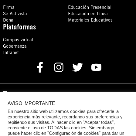
Firma
Educación Presencial
Sé Activista
Educación en Línea
Dona
Materiales Educativos
Plataformas
Campus virtual
Gobernanza
Intranet
CONMUTADOR
: +52 (55) 8880 5730
AVISO IMPORTANTE
Domicilio: Calle Hércules 13,
Colonia Crédito Constructor,
Benito Juárez, C.P. 03940 Ciudad de México, CDMX
En nuestro sitio web utilizamos cookies para ofrecerle la
experiencia más relevante, recordando sus preferencias y
repitiendo sus visitas. Al hacer clic en "Aceptar todas",
DONACIONES:
+52 +52 (55) 8880 5755
consiente el uso de TODAS las cookies. Sin embargo,
puede hacer clic en "Configuración de cookies" para dar un