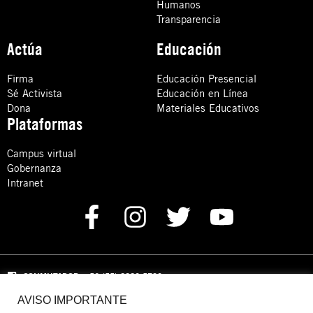
Humanos
Transparencia
Actúa
Educación
Firma
Educación Presencial
Sé Activista
Educación en Línea
Dona
Materiales Educativos
Plataformas
Campus virtual
Gobernanza
Intranet
CONMUTADOR
: +52 (55) 8880 5730
AVISO IMPORTANTE
Domicilio: Calle Hércules 13,
Colonia Crédito Constructor,