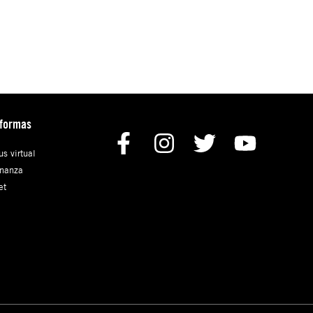
aformas
s virtual
nanza
et