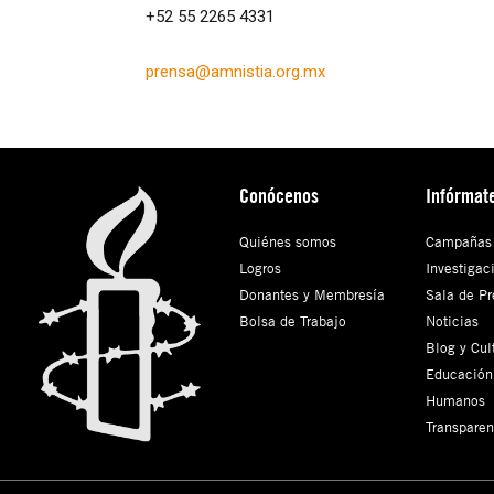
+52 55 2265 4331
prensa@amnistia.org.mx
Conócenos
Infórmat
Quiénes somos
Campañas
Logros
Investigac
Donantes y Membresía
Sala de Pr
Bolsa de Trabajo
Noticias
Blog y Cul
Educación
Humanos
Transparen