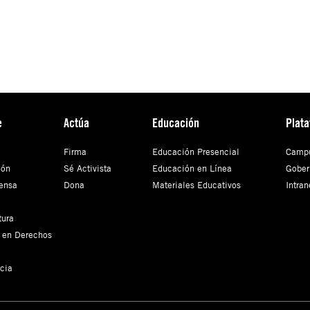
e
Actúa
Educación
Plat
Firma
Educación Presencial
Campu
ión
Sé Activista
Educación en Línea
Gober
ensa
Dona
Materiales Educativos
Intran
tura
 en Derechos
cia