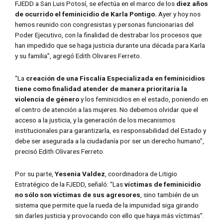
FJEDD a San Luis Potosí, se efectúa en el marco de los
diez años
de ocurrido el feminicidio de Karla Pontigo.
Ayer y hoy nos
hemos reunido con congresistas y personas funcionarias del
Poder Ejecutivo, con la finalidad de destrabar los procesos que
han impedido que se haga justicia durante una década para Karla
y su familia”, agregó Edith Olivares Ferreto.
“La
creación de una Fiscalía Especializada en feminicidios
tiene como finalidad atender de manera prioritaria la
violencia de género
y los feminicidios en el estado, poniendo en
el centro de atención a las mujeres. No debemos olvidar que el
acceso a la justicia, y la generación de los mecanismos
institucionales para garantizarla, es responsabilidad del Estado y
debe ser asegurada a la ciudadanía por ser un derecho humano”,
precisó Edith Olivares Ferreto.
Por su parte,
Yesenia Valdez
, coordinadora de Litigio
Estratégico de la FJEDD, señaló: “Las
víctimas de feminicidio
no sólo son víctimas de sus agresores
, sino también de un
sistema que permite que la rueda de la impunidad siga girando
sin darles justicia y provocando con ello que haya más víctimas”.