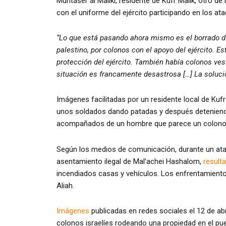
Muntaser al Maliki, residente de Kufr Malik, otro de
con el uniforme del ejército participando en los ata
“Lo que está pasando ahora mismo es el borrado de
palestino, por colonos con el apoyo del ejército. 
protección del ejército. También había colonos ves
situación es francamente desastrosa […] La soluci
Imágenes facilitadas por un residente local de Kufr
unos soldados dando patadas y después deteniendo 
acompañados de un hombre que parece un colono i
Según los medios de comunicación, durante un ata
asentamiento ilegal de Mal’achei Hashalom,
result
incendiados casas y vehículos. Los enfrentamient
Aliah.
Imágenes
publicadas en redes sociales el 12 de abr
colonos israelíes rodeando una propiedad en el pu