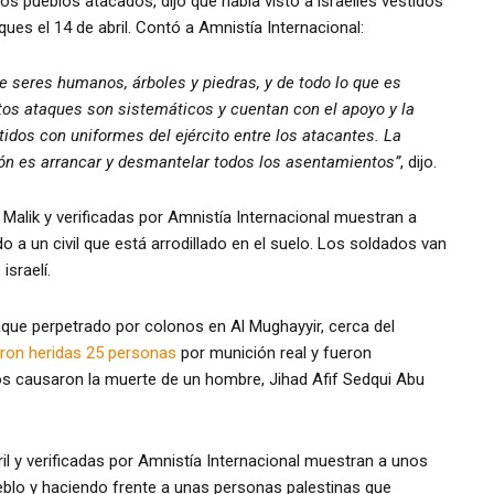
 los pueblos atacados, dijo que había visto a israelíes vestidos
ques el 14 de abril. Contó a Amnistía Internacional:
 seres humanos, árboles y piedras, y de todo lo que es
Estos ataques son sistemáticos y cuentan con el apoyo y la
tidos con uniformes del ejército entre los atacantes. La
ón es arrancar y desmantelar todos los asentamientos”
, dijo.
 Malik y verificadas por Amnistía Internacional muestran a
a un civil que está arrodillado en el suelo. Los soldados van
sraelí.
que perpetrado por colonos en Al Mughayyir, cerca del
aron heridas 25 personas
por munición real y fueron
os causaron la muerte de un hombre, Jihad Afif Sedqui Abu
il y verificadas por Amnistía Internacional muestran a unos
eblo y haciendo frente a unas personas palestinas que