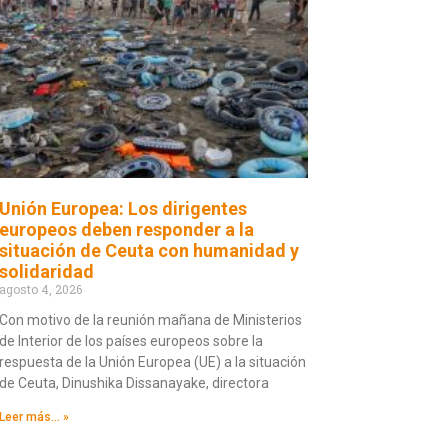
Unión Europea: Los dirigentes
europeos deben responder a la
situación de Ceuta con humanidad y
solidaridad
agosto 4, 2026
Con motivo de la reunión mañana de Ministerios
de Interior de los países europeos sobre la
respuesta de la Unión Europea (UE) a la situación
de Ceuta, Dinushika Dissanayake, directora
Leer más... »