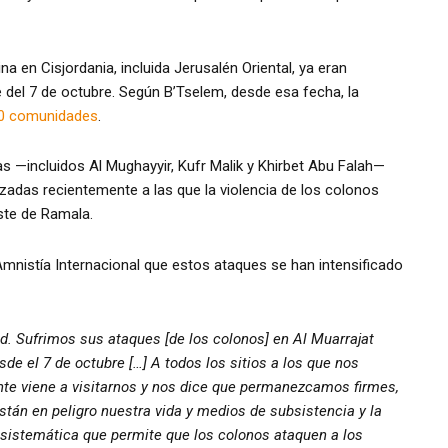
a en Cisjordania, incluida Jerusalén Oriental, ya eran
del 7 de octubre. Según B’Tselem, desde esa fecha, la
20 comunidades
.
s —incluidos Al Mughayyir, Kufr Malik y Khirbet Abu Falah—
adas recientemente a las que la violencia de los colonos
ste de Ramala.
mnistía Internacional que estos ataques se han intensificado
d. Sufrimos sus ataques [de los colonos] en Al Muarrajat
de el 7 de octubre […] A todos los sitios a los que nos
nte viene a visitarnos y nos dice que permanezcamos firmes,
n en peligro nuestra vida y medios de subsistencia y la
ca sistemática que permite que los colonos ataquen a los