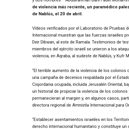
y dos hombres —Abdulrahman Bani Fadel Mohammed
de violencia más reciente, un paramédico palest
de Nablús, el 20 de abril.
Vídeos verificados por el Laboratorio de Pruebas 
Internacional muestran que las fuerzas israelíes p
Deir Dibwan, al este de Ramala. Testimonios de te
miembros del ejército israelí se unieron a los ata
violencia, en Aqraba, al sudeste de Nablús, y Kufr M
“El terrible aumento de la violencia de los colonos 
una campaña de decenios respaldada por el Estado 
Cisjordania ocupada, incluida Jerusalén Oriental, ba
un historial de propiciar la violencia de los colono
permanecieran al margen y, en algunos casos, part
directora regional de Amnistía Internacional para Or
“Establecer asentamientos israelíes en los Territor
derecho internacional humanitario y constituye un c