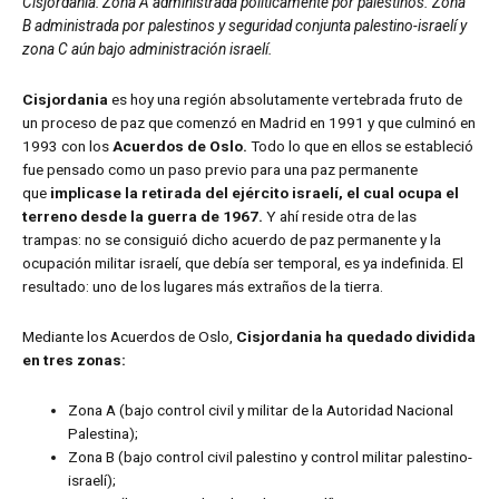
Cisjordania: Zona A administrada políticamente por palestinos. Zona
B administrada por palestinos y seguridad conjunta palestino-israelí y
zona C aún bajo administración israelí.
Cisjordania
es hoy una región absolutamente vertebrada fruto de
un proceso de paz que comenzó en Madrid en 1991 y que culminó en
1993 con los
Acuerdos de Oslo.
Todo lo que en ellos se estableció
fue pensado como un paso previo para una paz permanente
que
implicase la retirada del ejército israelí, el cual ocupa el
terreno desde la guerra de 1967.
Y ahí reside otra de las
trampas: no se consiguió dicho acuerdo de paz permanente y la
ocupación militar israelí, que debía ser temporal, es ya indefinida. El
resultado: uno de los lugares más extraños de la tierra.
Mediante los Acuerdos de Oslo,
Cisjordania ha quedado dividida
en tres zonas:
Zona A (bajo control civil y militar de la Autoridad Nacional
Palestina);
Zona B (bajo control civil palestino y control militar palestino-
israelí);