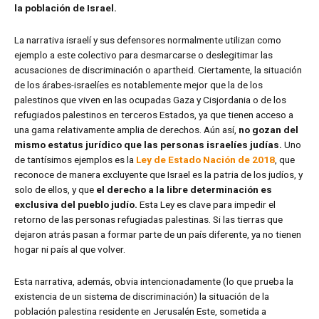
la población de Israel.
La narrativa israelí y sus defensores normalmente utilizan como
ejemplo a este colectivo para desmarcarse o deslegitimar las
acusaciones de discriminación o apartheid. Ciertamente, la situación
de los árabes-israelíes es notablemente mejor que la de los
palestinos que viven en las ocupadas Gaza y Cisjordania o de los
refugiados palestinos en terceros Estados, ya que tienen acceso a
una gama relativamente amplia de derechos. Aún así,
no gozan del
mismo estatus jurídico que las personas israelíes judías.
Uno
de tantísimos ejemplos es la
Ley de Estado Nación de 2018
, que
reconoce de manera excluyente que Israel es la patria de los judíos, y
solo de ellos, y que
el derecho a la libre determinación es
exclusiva del pueblo judío.
Esta Ley es clave para impedir el
retorno de las personas refugiadas palestinas. Si las tierras que
dejaron atrás pasan a formar parte de un país diferente, ya no tienen
hogar ni país al que volver.
Esta narrativa, además, obvia intencionadamente (lo que prueba la
existencia de un sistema de discriminación) la situación de la
población palestina residente en Jerusalén Este, sometida a