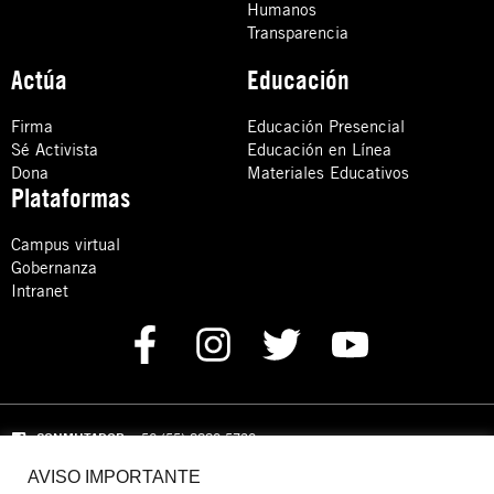
Humanos
Transparencia
Actúa
Educación
Firma
Educación Presencial
Sé Activista
Educación en Línea
Dona
Materiales Educativos
Plataformas
Campus virtual
Gobernanza
Intranet
CONMUTADOR
: +52 (55) 8880 5730
AVISO IMPORTANTE
Domicilio: Calle Hércules 13,
Colonia Crédito Constructor,