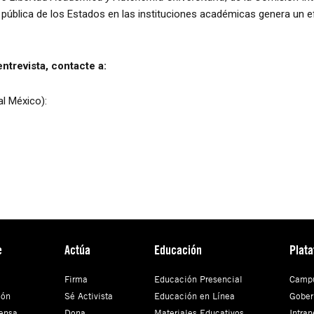
ad pública de los Estados en las instituciones académicas genera u
ntrevista, contacte a:
l México):
e
Actúa
Educación
Plat
Firma
Educación Presencial
Campu
ión
Sé Activista
Educación en Línea
Gober
ensa
Dona
Materiales Educativos
Intran