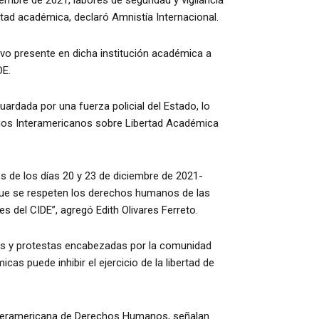
ciembre de 2021, labores de seguridad y vigilancia
ertad académica, declaró Amnistía Internacional.
uvo presente en dicha institución académica a
DE.
ardada por una fuerza policial del Estado, lo
cipios Interamericanos sobre Libertad Académica
s de los días 20 y 23 de diciembre de 2021-
 que se respeten los derechos humanos de las
es del CIDE”, agregó Edith Olivares Ferreto.
nes y protestas encabezadas por la comunidad
as puede inhibir el ejercicio de la libertad de
nteramericana de Derechos Humanos, señalan