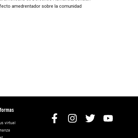
n efecto amedrentador sobre la comunidad
aformas
s virtual
nanza
et