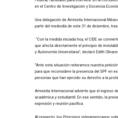
Federal, facultado para intervenir en la comisión
en el Centro de Investigación y Docencia Económi
Una delegación de Amnistía Internacional México
partir del mediodía de este 31 de diciembre, tra
“Con la medida iniciada hoy, el CIDE se conviert
que afecta directamente el principio de inviola
y Autonomía Universitaria”, declaró Edith Olivare
“Ante esta situación reiteramos nuestra petició
para que reconsidere la presencia del SPF en e
personas que han ejercido su derecho a la protest
Amnistía Internacional advierte que el ingreso
académica y estudiantil. En ese sentido, la pres
expresión y reunión pacífica.
Al respecto, los
Principios interamericanos sob