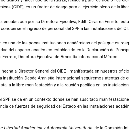
 de delitos y hacer uso de la fuerza, realice a partir de hoy, 31 de di
cas (CIDE), es un factor de riesgo para el ejercicio pleno de la lib
, encabezada por su Directora Ejecutiva, Edith Olivares Ferreto, est
s conocerse el ingreso de personal del SPF a las instalaciones del CI
e en una de las pocas instituciones académicas del país que es resgu
bilidad del espacio académico establecido en la Declaración de Prin
s Ferreto, Directora Ejecutiva de Amnistía Internacional México.
n hecha al Director General del CIDE –manifestada en nuestros oficio
sa institución. Desde Amnistía Internacional seguiremos atentas de
a, a la libre manifestación y a la reunión pacífica en las instalacion
 del SPF se da en un contexto donde se han suscitado manifestacio
encia de fuerzas de seguridad del Estado en las instalaciones académic
re Libertad Académica y Autonomía Universitaria
, de la Comisión I