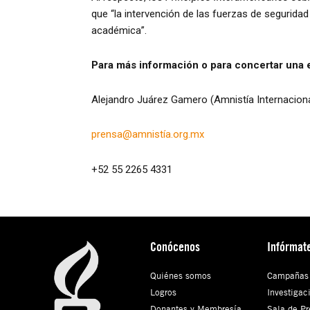
que “la intervención de las fuerzas de segurid
académica”.
Para más información o para concertar una e
Alejandro Juárez Gamero (Amnistía Internaciona
prensa@amnistía.org.mx
+52 55 2265 4331
Conócenos
Infórmat
Quiénes somos
Campañas
Logros
Investigac
Donantes y Membresía
Sala de Pr