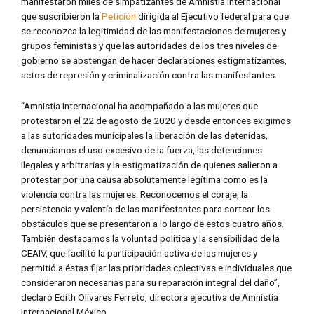
manifestaron miles de simpatizantes de Amnistía Internacional
que suscribieron la
Petición
dirigida al Ejecutivo federal para que
se reconozca la legitimidad de las manifestaciones de mujeres y
grupos feministas y que las autoridades de los tres niveles de
gobierno se abstengan de hacer declaraciones estigmatizantes,
actos de represión y criminalización contra las manifestantes.
“Amnistía Internacional ha acompañado a las mujeres que
protestaron el 22 de agosto de 2020 y desde entonces exigimos
a las autoridades municipales la liberación de las detenidas,
denunciamos el uso excesivo de la fuerza, las detenciones
ilegales y arbitrarias y la estigmatización de quienes salieron a
protestar por una causa absolutamente legítima como es la
violencia contra las mujeres. Reconocemos el coraje, la
persistencia y valentía de las manifestantes para sortear los
obstáculos que se presentaron a lo largo de estos cuatro años.
También destacamos la voluntad política y la sensibilidad de la
CEAIV, que facilitó la participación activa de las mujeres y
permitió a éstas fijar las prioridades colectivas e individuales que
consideraron necesarias para su reparación integral del daño”,
declaró Edith Olivares Ferreto, directora ejecutiva de Amnistía
Internacional México.