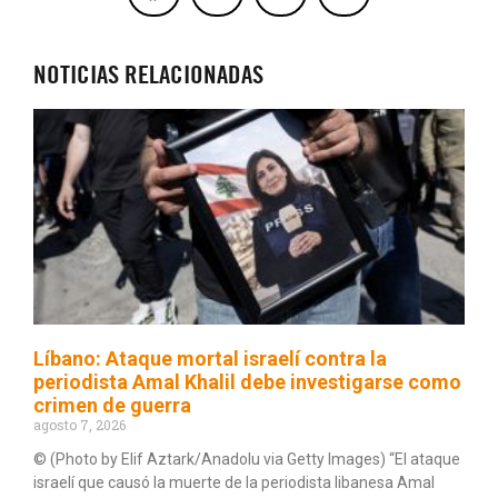
NOTICIAS RELACIONADAS
Líbano: Ataque mortal israelí contra la
periodista Amal Khalil debe investigarse como
crimen de guerra
agosto 7, 2026
© (Photo by Elif Aztark/Anadolu via Getty Images) “El ataque
israelí que causó la muerte de la periodista libanesa Amal