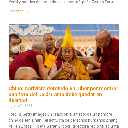
Khalil y heridas de gravedad a la camarógrafa Zeinab Faraj
Leer más... »
China: Activista detenido en Tíbet por mostrar
una foto del Dalái Lama debe quedar en
libertad
agosto 5, 2026
Foto: © Getty Images En reacción al arresto de un hombre
chino de etnia han –el activista de derechos humanos Zhang
Yi– en Lhasa (Tíbet), Sarah Brooks, directora regional adjunta