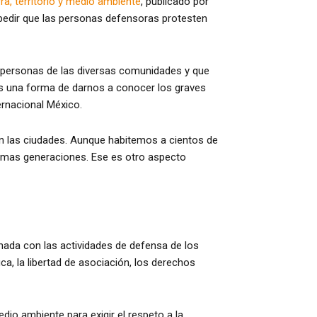
ra, territorio y medio ambiente
, publicado por
mpedir que las personas defensoras protesten
s personas de las diversas comunidades y que
n es una forma de darnos a conocer los graves
ernacional México.
en las ciudades. Aunque habitemos a cientos de
óximas generaciones. Ese es otro aspecto
nada con las actividades de defensa de los
ca, la libertad de asociación, los derechos
edio ambiente para exigir el respeto a la