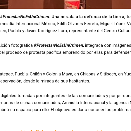
#ProtestarNoEsUnCrimen
: Una mirada a la defensa de la tierra, 
mnistía Internacional México, Edith Olivares Ferreto; Miguel López 
c, Puebla y Javier Rodríguez Lara, representante del Centro Cultura
sición fotográfica
#ProtestarNoEsUnCrimen
, integrada con imágene
del proceso de protesta pacífica emprendido por ellas para defende
tepec, Puebla; Chilón y Colonia Maya, en Chiapas y Sitilpech, en Yuc
reservación, desde la mirada de sus habitantes.
 digitales tomadas por integrantes de las comunidades y por person
rsonas de dichas comunidades, Amnistía Internacional y la agencia M
rió su espacio para ello. El objetivo es dar a conocer los problem