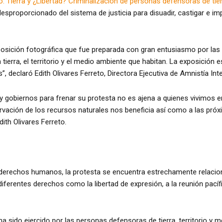
: Tierra y ¿Libertad? Criminalización de personas defensoras de tier
esproporcionado del sistema de justicia para disuadir, castigar e i
xposición fotográfica que fue preparada con gran entusiasmo por la
a tierra, el territorio y el medio ambiente que habitan. La exposició
 declaró Edith Olivares Ferreto, Directora Ejecutiva de Amnistía Int
y gobiernos para frenar su protesta no es ajena a quienes vivimos 
servación de los recursos naturales nos beneficia así como a las pr
ith Olivares Ferreto.
 derechos humanos, la protesta se encuentra estrechamente relacio
ferentes derechos como la libertad de expresión, a la reunión pacífi
a sido ejercido por las personas defensoras de tierra, territorio y m