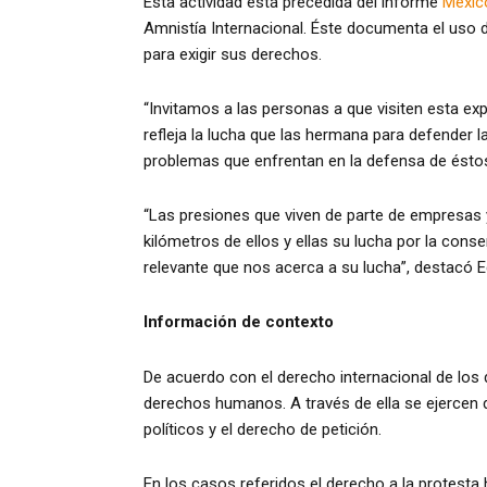
Esta actividad está precedida del informe
México
Amnistía Internacional. Éste documenta el uso d
para exigir sus derechos.
“Invitamos a las personas a que visiten esta e
refleja la lucha que las hermana para defender l
problemas que enfrentan en la defensa de éstos”,
“Las presiones que viven de parte de empresas 
kilómetros de ellos y ellas su lucha por la con
relevante que nos acerca a su lucha”, destacó Ed
Información de contexto
De acuerdo con el derecho internacional de los
derechos humanos. A través de ella se ejercen di
políticos y el derecho de petición.
En los casos referidos el derecho a la protesta h