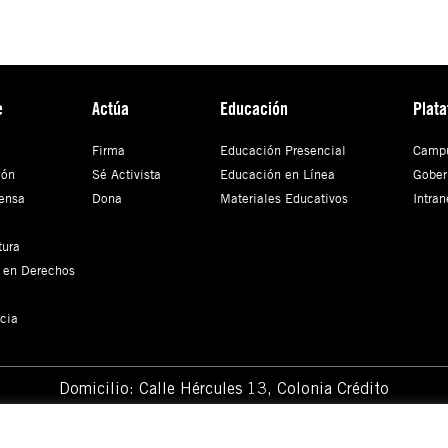
e
Actúa
Educación
Plat
Firma
Educación Presencial
Campu
ión
Sé Activista
Educación en Línea
Gober
ensa
Dona
Materiales Educativos
Intran
tura
 en Derechos
cia
Domicilio: Calle Hércules 13,
Colonia Crédito
Constructor, Benito Juárez, C.P. 03940 Ciudad de
México, CDMX