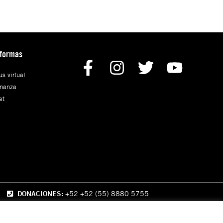
aformas
s virtual
nanza
et
DONACIONES:
+52 +52 (55) 8880 5755