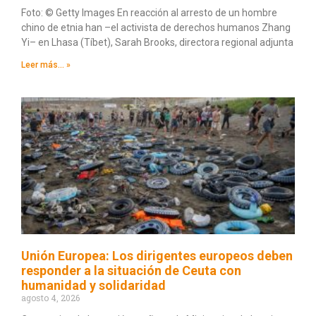
Foto: © Getty Images En reacción al arresto de un hombre
chino de etnia han –el activista de derechos humanos Zhang
Yi– en Lhasa (Tíbet), Sarah Brooks, directora regional adjunta
Leer más... »
Unión Europea: Los dirigentes europeos deben
responder a la situación de Ceuta con
humanidad y solidaridad
agosto 4, 2026