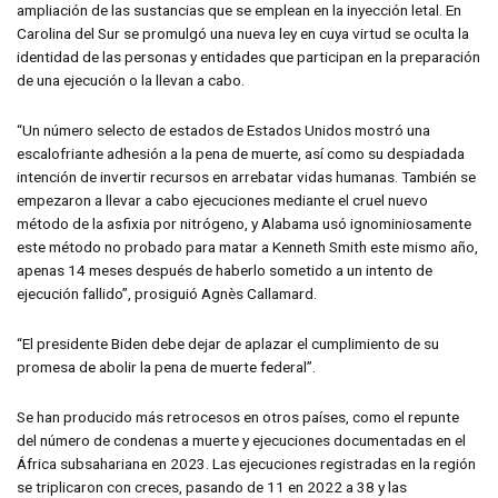
ampliación de las sustancias que se emplean en la inyección letal. En
Carolina del Sur se promulgó una nueva ley en cuya virtud se oculta la
identidad de las personas y entidades que participan en la preparación
de una ejecución o la llevan a cabo.
“Un número selecto de estados de Estados Unidos mostró una
escalofriante adhesión a la pena de muerte, así como su despiadada
intención de invertir recursos en arrebatar vidas humanas. También se
empezaron a llevar a cabo ejecuciones mediante el cruel nuevo
método de la asfixia por nitrógeno, y Alabama usó ignominiosamente
este método no probado para matar a Kenneth Smith este mismo año,
apenas 14 meses después de haberlo sometido a un intento de
ejecución fallido”, prosiguió Agnès Callamard.
“El presidente Biden debe dejar de aplazar el cumplimiento de su
promesa de abolir la pena de muerte federal”.
Se han producido más retrocesos en otros países, como el repunte
del número de condenas a muerte y ejecuciones documentadas en el
África subsahariana en 2023. Las ejecuciones registradas en la región
se triplicaron con creces, pasando de 11 en 2022 a 38 y las