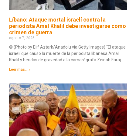
Líbano: Ataque mortal israelí contra la
periodista Amal Khalil debe investigarse como
crimen de guerra
agosto 7, 2026
© (Photo by Elif Aztark/Anadolu via Getty Images) “El ataque
israelí que causó la muerte de la periodista libanesa Amal
Khalil y heridas de gravedad a la camarógrafa Zeinab Faraj
Leer más... »