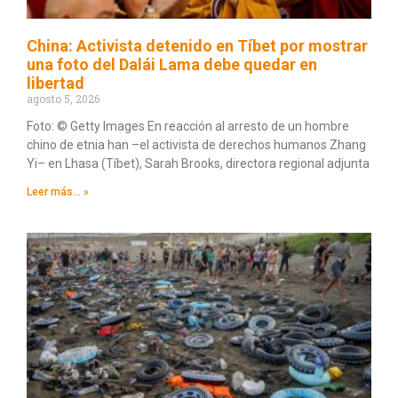
China: Activista detenido en Tíbet por mostrar
una foto del Dalái Lama debe quedar en
libertad
agosto 5, 2026
Foto: © Getty Images En reacción al arresto de un hombre
chino de etnia han –el activista de derechos humanos Zhang
Yi– en Lhasa (Tíbet), Sarah Brooks, directora regional adjunta
Leer más... »