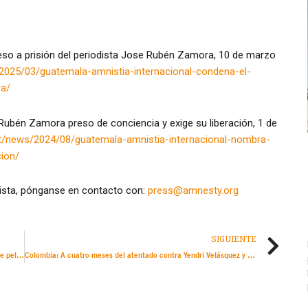
eso a prisión del periodista Jose Rubén Zamora, 10 de marzo
2025/03/guatemala-amnistia-internacional-condena-el-
ra/
ubén Zamora preso de conciencia y exige su liberación, 1 de
st/news/2024/08/guatemala-amnistia-internacional-nombra-
ion/
ista, pónganse en contacto con:
press@amnesty.org
SIGUIENTE
República Centroafricana: El Tribunal Penal Especial, en grave peligro de clausura en 2026 por falta de financiación
Colombia: A cuatro meses del atentado contra Yendri Velásquez y Luis Peche, la justicia sigue pendiente