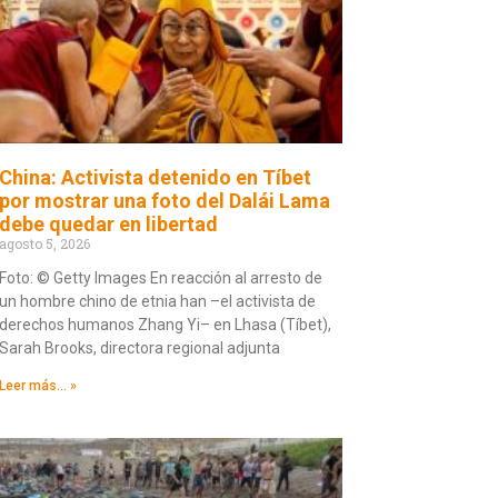
China: Activista detenido en Tíbet
por mostrar una foto del Dalái Lama
debe quedar en libertad
agosto 5, 2026
Foto: © Getty Images En reacción al arresto de
un hombre chino de etnia han –el activista de
derechos humanos Zhang Yi– en Lhasa (Tíbet),
Sarah Brooks, directora regional adjunta
Leer más... »