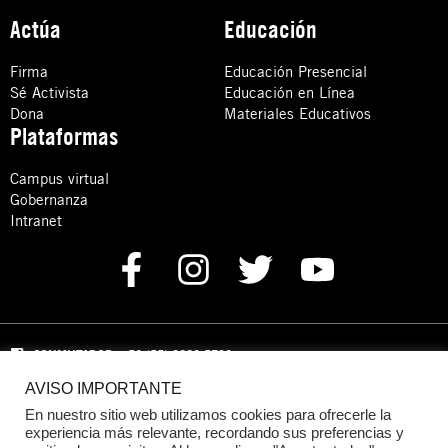
Actúa
Educación
Firma
Educación Presencial
Sé Activista
Educación en Línea
Dona
Materiales Educativos
Plataformas
Campus virtual
Gobernanza
Intranet
CONMUTADOR
: +52 (55) 8880 5730
AVISO IMPORTANTE
Domicilio: Calle Hércules 13,
Colonia Crédito Constructor,
Benito Juárez, C.P. 03940 Ciudad de México, CDMX
En nuestro sitio web utilizamos cookies para ofrecerle la
experiencia más relevante, recordando sus preferencias y