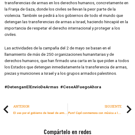
transferencias de armas en los derechos humanos, concretamente en
la Franja de Gaza, donde los civiles se llevan la peor parte de la
violencia. También se pedirá a los gobiernos de todo el mundo que
detengan las transferencias de armas a Israel, haciendo hincapié en la
importancia de respetar el derecho internacional y proteger a los
civiles.
Las actividades de la campaña del 2 de mayo se basan en el
llamamiento de más de 250 organizaciones humanitarias y de
derechos humanos, que han firmado una carta en la que piden a todos
los Estados que detengan inmediatamente la transferencia de armas,
piezas y municiones a Israel y a los grupos armados palestinos.
#DetenganElEnvíoDeArmas #CeseAlFuegoAhora
ANTERIOR
SIGUIENTE
El uso por el gobierno de Israel de armas fabricadas en Estados Unidos es una violación del derecho internacional y de las leyes estadounidenses
conmemora con música a las víctimas de represión policial de protestas en Colombia
Pum! Cayó
Compártelo en redes